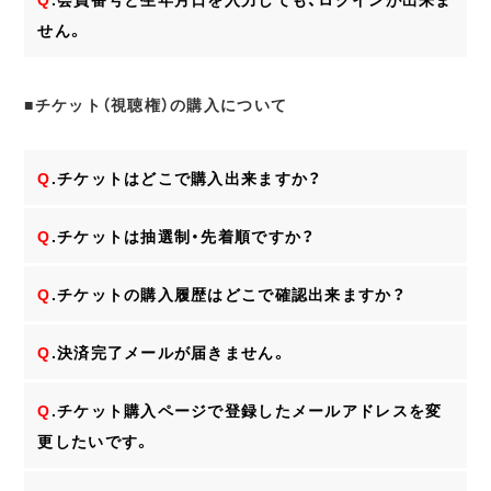
せん。
■チケット（視聴権）の購入について
Q
.チケットはどこで購入出来ますか？
Q
.チケットは抽選制・先着順ですか？
Q
.チケットの購入履歴はどこで確認出来ますか？
Q
.決済完了メールが届きません。
Q
.チケット購入ページで登録したメールアドレスを変
更したいです。