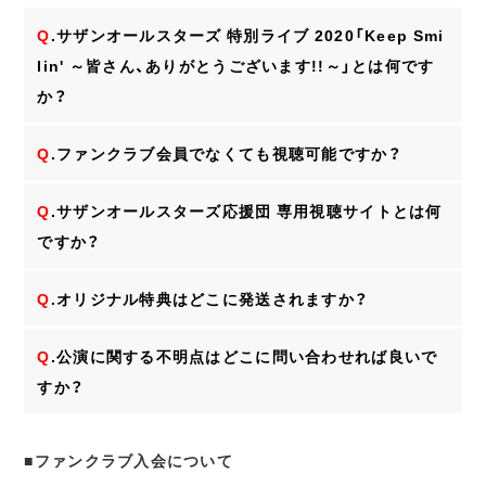
Q
.サザンオールスターズ 特別ライブ 2020「Keep Smi
lin' ～皆さん、ありがとうございます!!～」とは何です
か？
Q
.ファンクラブ会員でなくても視聴可能ですか？
Q
.サザンオールスターズ応援団 専用視聴サイトとは何
ですか？
Q
.オリジナル特典はどこに発送されますか？
Q
.公演に関する不明点はどこに問い合わせれば良いで
すか？
■ファンクラブ入会について