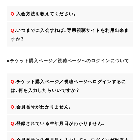
Q
.入会方法を教えてください。
Q
.いつまでに入会すれば、専用視聴サイトを利用出来ま
すか？
■チケット購入ページ／視聴ページへのログインについて
Q
.チケット購入ページ／視聴ページへログインするに
は、何を入力したらいいですか？
Q
.会員番号がわかりません。
Q
.登録されている生年月日がわかりません。
Q
.会員番号と生年月日を入力しても、ログインが出来ま