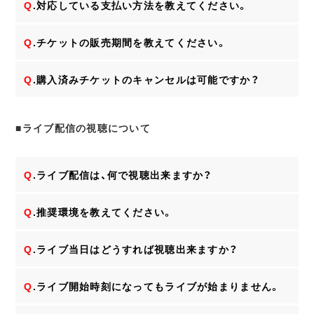
Q
.対応している支払い方法を教えてください。
Q
.チケットの販売期間を教えてください。
Q
.購入済みチケットのキャンセルは可能ですか？
■ライブ配信の視聴について
Q
.ライブ配信は、何で視聴出来ますか？
Q
.推奨環境を教えてください。
Q
.ライブ当日はどうすれば視聴出来ますか？
Q
.ライブ開始時刻になってもライブが始まりません。