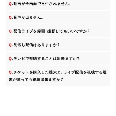
Q
.動画が全画面で再生されません。
Q
.音声が出ません。
Q
.配信ライブを録画・撮影してもいいですか？
Q
.見逃し配信はありますか？
Q
.テレビで視聴することは出来ますか？
Q
.チケットを購入した端末と、ライブ配信を視聴する端
末が違っても視聴出来ますか？