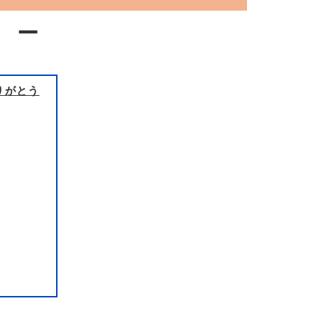
 ー
ありがとう