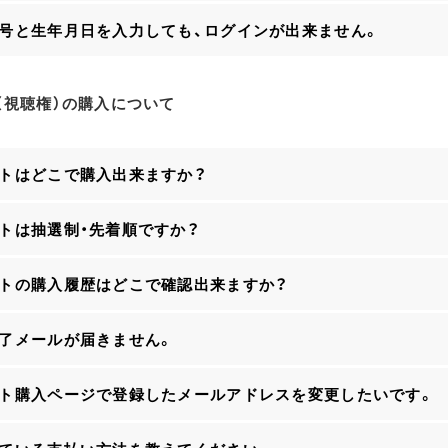
番号と生年月日を入力しても、ログインが出来ません。
（視聴権）の購入について
ットはどこで購入出来ますか？
ットは抽選制・先着順ですか？
ットの購入履歴はどこで確認出来ますか？
完了メールが届きません。
ット購入ページで登録したメールアドレスを変更したいです。