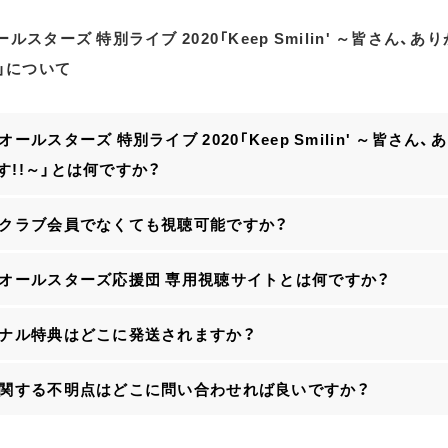
ルスターズ 特別ライブ 2020「Keep Smilin' ～皆さん、
～」について
オールスターズ 特別ライブ 2020「Keep Smilin' ～皆さん
す!!～」とは何ですか？
ンクラブ会員でなくても視聴可能ですか？
ンオールスターズ応援団 専用視聴サイトとは何ですか？
ジナル特典はどこに発送されますか？
に関する不明点はどこに問い合わせれば良いですか？