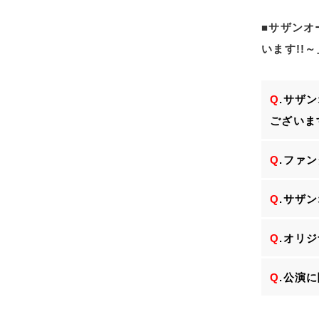
■サザンオー
います!!
Q
.サザン
ございま
Q
.ファ
Q
.サザ
Q
.オリ
Q
.公演