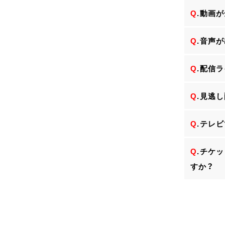
Q
.動画
Q
.音声
Q
.配信
Q
.見逃
Q
.テレ
Q
.チケ
すか？