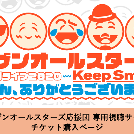
ターズ 特別ライブ 2020
lin’～皆さん、ありがとうございます!!～」
Thu 20:00 Start at 横浜アリーナ