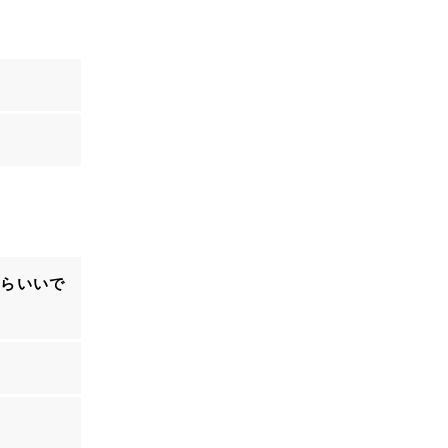
たらいいで