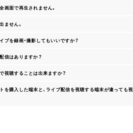
が全画面で再生されません。
が出ません。
ライブを録画・撮影してもいいですか？
し配信はありますか？
ビで視聴することは出来ますか？
ットを購入した端末と、ライブ配信を視聴する端末が違っても