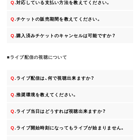
Q
.対応している支払い方法を教えてください。
Q
.チケットの販売期間を教えてください。
Q
.購入済みチケットのキャンセルは可能ですか？
■ライブ配信の視聴について
Q
.ライブ配信は、何で視聴出来ますか？
Q
.推奨環境を教えてください。
Q
.ライブ当日はどうすれば視聴出来ますか？
Q
.ライブ開始時刻になってもライブが始まりません。