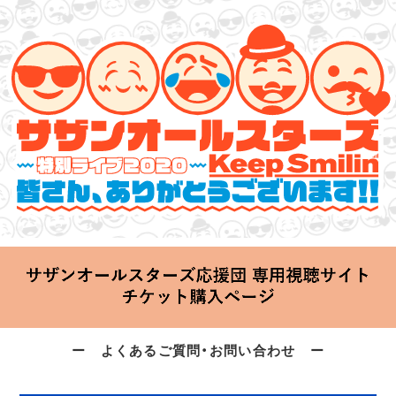
サザンオールスターズ 特別ライブ 2020
「Keep Smilin’～皆さん、ありがとうございます!!～」
2020.06.25 Thu 20:00 Start at 横浜アリーナ
ー よくあるご質問・お問い合わせ ー