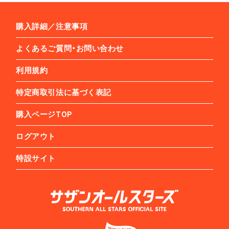
購入詳細／注意事項
よくあるご質問・お問い合わせ
利用規約
特定商取引法に基づく表記
購入ページTOP
ログアウト
特設サイト