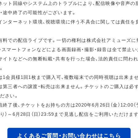
ネット回線やシステム上のトラブルにより、配信映像や音声の
・途中終了の可能性がございます。
インターネット環境、視聴環境に伴う不具合に関しては責任を
有料での配信ライブです。一切の権利は株式会社アミューズに
・スマートフォンなどによる画面録画・撮影・録音は全て禁止い
サイトなどへの無断転載・共有を行った場合、法的責任に問わ
。
は1会員様1回1枚まで購入可、複数端末での同時視聴は出来ま
は第三者への譲渡・転売は出来ません。チケットのご購入は必
ださい。
終了後、チケットをお持ちの方は2020年6月26日（金）12:00
り）～6月28日（日）23:59まで見逃し配信をご利用いただけま
よくあるご質問・お問い合わせはこちら