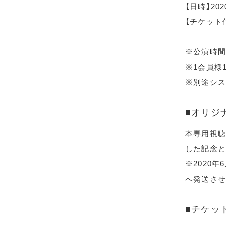
【日時】20
【チケット代
※公演時間
※1会員様
※別途シス
■オリジ
本専用視聴
した記念と
※2020
へ発送させ
■チケッ