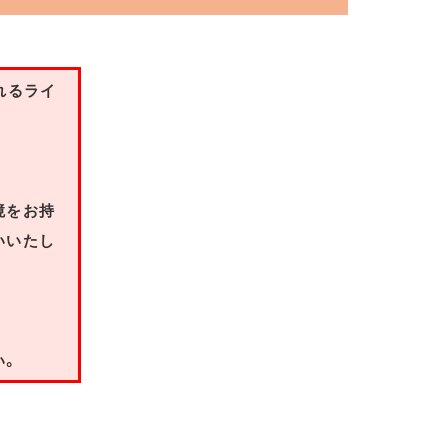
れるライ
境をお持
いいたし
い。