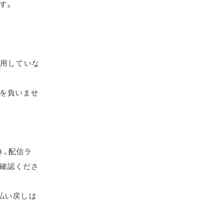
す。
使用していな
を負いませ
き、配信ラ
確認くださ
払い戻しは