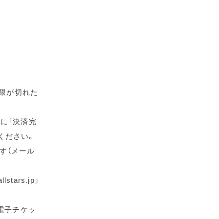
期限が切れた
に「決済完
ください。
す（メール
ars.jp」
電子チケッ