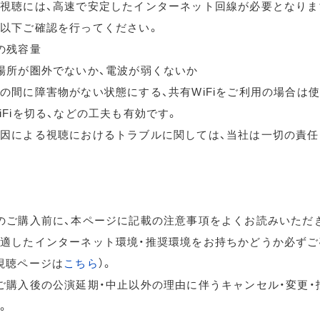
視聴には、高速で安定したインターネット回線が必要となりま
以下ご確認を行ってください。
の残容量
場所が圏外でないか、電波が弱くないか
の間に障害物がない状態にする、共有WiFiをご利用の場合は
iFiを切る、などの工夫も有効です。
因による視聴におけるトラブルに関しては、当社は一切の責任
のご購入前に、本ページに記載の注意事項をよくお読みいただ
適したインターネット環境・推奨環境をお持ちかどうか必ずご
視聴ページは
こちら
）。
ご購入後の公演延期・中止以外の理由に伴うキャンセル・変更・
。