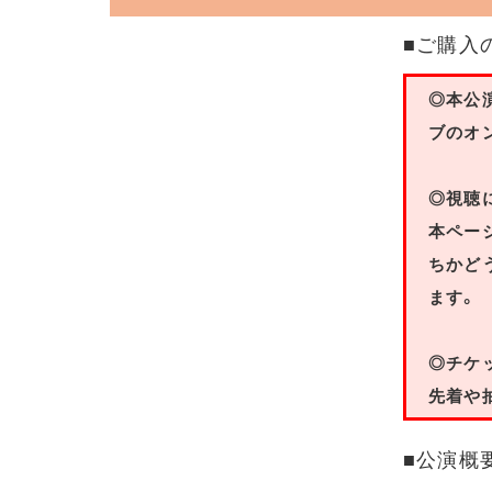
■ご購入
◎本公
ブのオ
◎視聴
本ペー
ちかど
ます。
◎チケ
先着や
■公演概