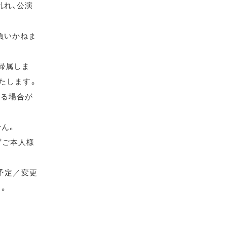
乱れ、公演
負いかねま
帰属しま
たします。
れる場合が
せん。
ずご本人様
（予定／変更
す。