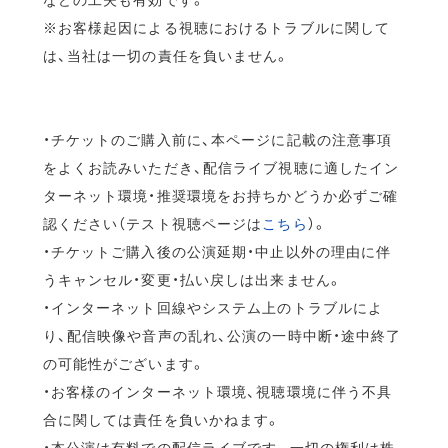
※お客様起因による視聴におけるトラブルに関して
は、当社は一切の責任を負いません。
・チケットのご購入前に、本ページに記載の注意事項
をよくお読みいただき、配信ライブ視聴に適したイン
ターネット環境・推奨環境をお持ちかどうか必ずご確
認ください（テスト視聴ページは
こちら
）。
・チケットご購入後の公演延期・中止以外の理由に伴
うキャンセル・変更・払い戻しは出来ません。
・インターネット回線やシステム上のトラブルによ
り、配信映像や音声の乱れ、公演の一時中断・途中終了
の可能性がございます。
・お客様のインターネット環境、視聴環境に伴う不具
合に関しては責任を負いかねます。
・本公演は有料での配信ライブです。一切の権利は株