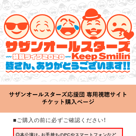
サザンオールスターズ 特別ライブ 2020
「Keep Smilin’～皆さん、ありがとうございます!!～」
2020.06.25 Thu 20:00 Start at 横浜アリーナ
■ご購入の前に必ずご確認ください！
◎本公演は、お手持ちのPCやスマートフォンなど