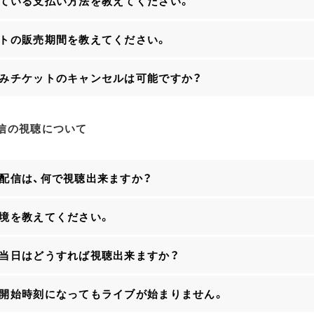
している支払い方法を教えてください。
ットの販売期間を教えてください。
済みチケットのキャンセルは可能ですか？
信の視聴について
ブ配信は、何で視聴出来ますか？
環境を教えてください。
ブ当日はどうすれば視聴出来ますか？
ブ開始時刻になってもライブが始まりません。