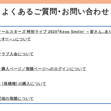
 よくあるご質問・お問い合わせ
ールスターズ 特別ライブ 2020「Keep Smilin' ～皆さん、
す!!～」について
クラブ入会について
ト購入ページ／視聴ページへのログインについて
ト（視聴権）の購入について
配信の視聴について