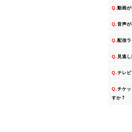
Q
.動画
Q
.音声
Q
.配信
Q
.見逃
Q
.テレ
Q
.チケ
すか？