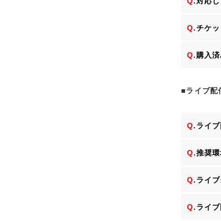
Q
.対応
Q
.チケ
Q
.購入
■ライブ配
Q
.ライ
Q
.推奨
Q
.ライ
Q
.ライ