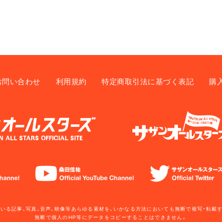
お問い合わせ
利用規約
特定商取引法に基づく表記
購
いる記事、写真、音声、映像等あらゆる素材を、いかなる方法においても無断で複写・転載
無断で個人のHP等にデータをコピーすることはできません。