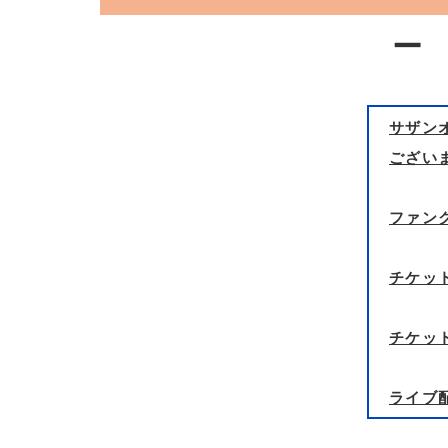
ー
サザンオ
ございま
ファン
チケッ
チケッ
ライブ