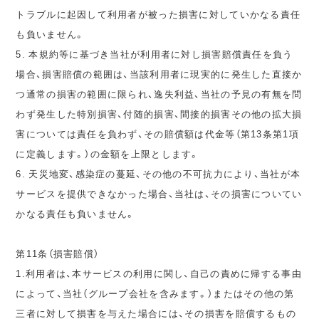
トラブルに起因して利用者が被った損害に対していかなる責任
も負いません。
5. 本規約等に基づき当社が利用者に対し損害賠償責任を負う
場合、損害賠償の範囲は、当該利用者に現実的に発生した直接か
つ通常の損害の範囲に限られ、逸失利益、当社の予見の有無を問
わず発生した特別損害、付随的損害、間接的損害その他の拡大損
害については責任を負わず、その賠償額は代金等（第13条第1項
に定義します。）の金額を上限とします。
6. 天災地変、感染症の蔓延、その他の不可抗力により、当社が本
サービスを提供できなかった場合、当社は、その損害についてい
かなる責任も負いません。
第11条（損害賠償）
1.利用者は、本サービスの利用に関し、自己の責めに帰する事由
によって、当社（グループ会社を含みます。）またはその他の第
三者に対して損害を与えた場合には、その損害を賠償するもの