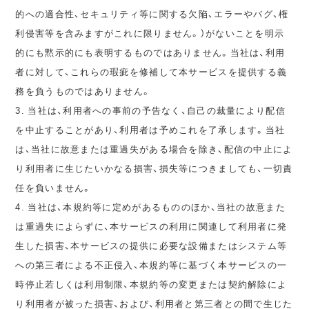
的への適合性、セキュリティ等に関する欠陥、エラーやバグ、権
利侵害等を含みますがこれに限りません。）がないことを明示
的にも黙示的にも表明するものではありません。当社は、利用
者に対して、これらの瑕疵を修補して本サービスを提供する義
務を負うものではありません。
3. 当社は、利用者への事前の予告なく、自己の裁量により配信
を中止することがあり、利用者は予めこれを了承します。当社
は、当社に故意または重過失がある場合を除き、配信の中止によ
り利用者に生じたいかなる損害、損失等につきましても、一切責
任を負いません。
4. 当社は、本規約等に定めがあるもののほか、当社の故意また
は重過失によらずに、本サービスの利用に関連して利用者に発
生した損害、本サービスの提供に必要な設備またはシステム等
への第三者による不正侵入、本規約等に基づく本サービスの一
時停止若しくは利用制限、本規約等の変更または契約解除によ
り利用者が被った損害、および、利用者と第三者との間で生じた