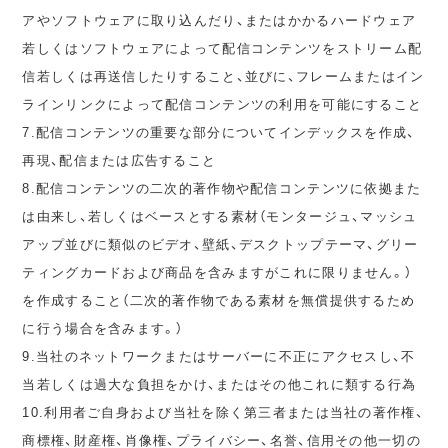
アやソフトウェアに取り込んだり、またはかかるハードウェア
若しくはソフトウェアによって配信コンテンツをストリーム配
信若しくは再送信したりすること、並びに、フレームまたはイン
ラインリンクによって配信コンテンツの利用を可能にすること
7.配信コンテンツの重要な部分についてインデックスを作成、
再現、配信または広告すること
8.配信コンテンツの二次的著作物や配信コンテンツに依拠また
は由来し、若しくはベースとする素材（モンタージュ、マッシュ
アップ並びに類似のビデオ、壁紙、デスクトップテーマ、グリー
ティングカードおよび商品を含みますがこれに限りません。）
を作成すること（二次的著作物である素材を無償提供するため
に行う場合を含みます。）
9.当社のネットワークまたはサーバーに不正にアクセスし、不
当若しくは過大な負担をかけ、またはその他これに類する行為
10.利用者ご自身および当社を除く第三者または当社の著作権、
商標権、財産権、肖像権、プライバシー、名誉、信用その他一切の