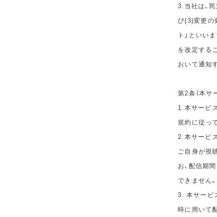
3.当社は、
び(3)変更
ト」といい
を改定する
おいて通知
第2条（本サ
1.本サービ
規約に従っ
2.本サー
ご自身が視
お、配信期
できません
3. 本サー
時に用いて