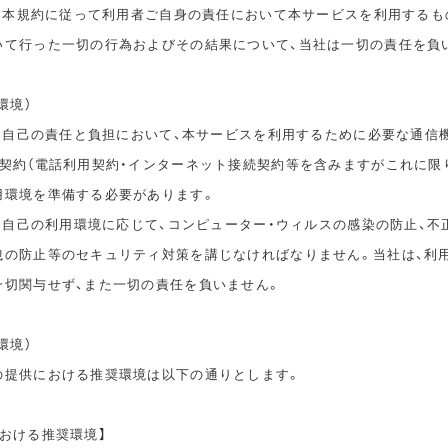
は、本規約に従って利用者ご自身の責任において本サービスを利用するも
いて行った一切の行為およびその結果について、当社は一切の責任を負
環境）
は、自己の責任と負担において、本サービスを利用するために必要な通信
信契約（電話利用契約・インターネット接続契約等を含みますがこれに限
用環境を準備する必要があります。
は、自己の利用環境に応じて、コンピューター・ウィルスの感染の防止、不
洩の防止等のセキュリティ対策を講じなければなりません。当社は、利
一切関与せず、また一切の責任を負いません。
環境）
の提供における推奨環境は以下の通りとします。
おける推奨環境】