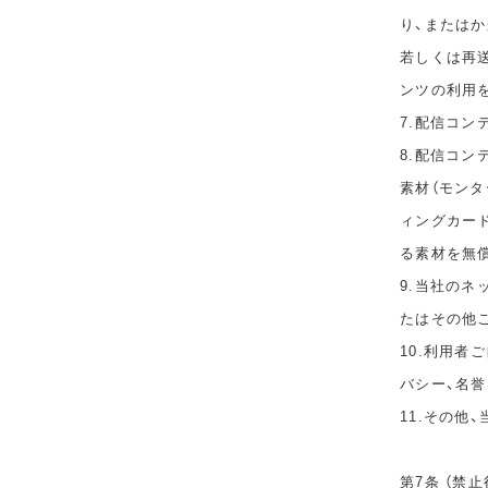
り、または
若しくは再
ンツの利用
7.配信コ
8.配信コ
素材（モン
ィングカー
る素材を無
9.当社の
たはその他
10.利用者
バシー、名
11.その他
第7条 （禁