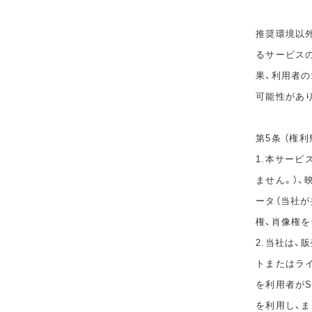
推奨環境以
るサービス
果、利用者
可能性があ
第5条 （権利
1.本サービ
ません。）、
ータ（当社
権、肖像権
2.当社は
トまたはラ
を利用者が
を利用し、