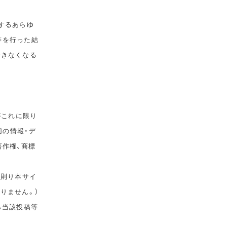
するあらゆ
等を行った結
できなくなる
がこれに限り
切の情報・デ
著作権、商標
に則り本サイ
りません。）
ら当該投稿等