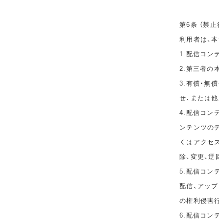
第6条 （禁止
利用者は、
1.配信コ
2.第三者
3.有償・
せ、または
4.配信コ
ンテンツのデ
くはアクセ
除、変更、迂
5.配信コン
配信、アップ
の権利侵害
6.配信コ