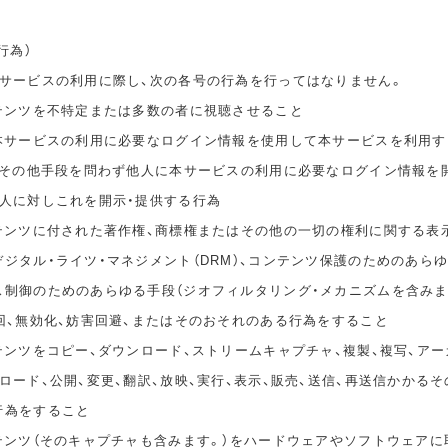
行為）
本サービスの利用に際し、次の各号の行為を行ってはなりません。
ンテンツを不特定または多数の者に視聴させること
の本サービスの利用に必要なログイン情報を使用して本サービスを利用す
無償その他手段を問わず他人に本サービスの利用に必要なログイン情報を
他人に対しこれを開示・提供する行為
ンテンツに付された著作権、商標権またはその他の一切の権利に関する表
ジタル・ライツ・マネジメント（DRM）、コンテンツ保護のためのあら
ス制御のためのあらゆる手段（ジオフィルタリング・メカニズムを含みま
回、無効化、妨害回避、またはそのおそれのある行為をすること
テンツをコピー、ダウンロード、ストリームキャプチャ、複製、複写、アー
ロード、公開、変更、翻訳、放映、実行、表示、販売、送信、再送信かかる
行為をすること
ンテンツ（そのキャプチャも含みます。）をハードウェアやソフトウェアに