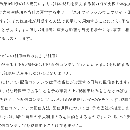
民法第548条の4の規定により、(1)本規約を変更する旨、(2)変更後の本
の効力発生時期を当社の運営する本サービスオフィシャルウェブサイト（
ます。）、その他当社が判断する方法で表示して周知することにより、予
ことがあります。但し、利用者に重要な影響を与える場合には、事前に
するものとします。
ービスの利用申込みおよび利用）
スが提供する配信映像（以下「配信コンテンツ」といいます。）を視聴する
て、視聴申込みをしなければなりません。
ビスにおいて、配信コンテンツは予め当社が指定する日時に配信されます
聴可能な時間帯であることを予め確認の上、視聴申込みをしなければな
間を終了した配信コンテンツは、利用者が視聴したか否かを問わず、視聴
。配信コンテンツの配信方法、配信期間については、予め当社が指定しま
ビスは、利用者ご自身の個人利用のみを目的とするものです。2つ以上の
配信コンテンツを視聴することはできません。