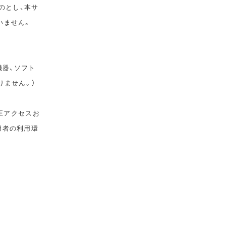
のとし、本サ
いません。
機器、ソフト
りません。）
正アクセスお
用者の利用環