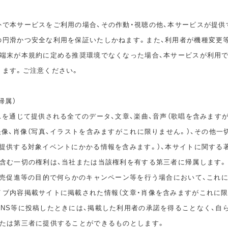
外で本サービスをご利用の場合、その作動・視聴の他、本サービスが提供
の円滑かつ安全な利用を保証いたしかねます。また、利用者が機種変更
の端末が本規約に定める推奨環境でなくなった場合、本サービスが利用
ります。ご注意ください。
帰属）
スを通じて提供される全てのデータ、文章、楽曲、音声（歌唱を含みます
映像、肖像（写真、イラストを含みますがこれに限りません。）、その他一
が提供する対象イベントにかかる情報を含みます。）、本サイトに関する
を含む一切の権利は、当社または当該権利を有する第三者に帰属します。
、販売促進等の目的で何らかのキャンペーン等を行う場合において、これ
イブ内容掲載サイトに掲載された情報（文章・肖像を含みますがこれに限
SNS等に投稿したときには、掲載した利用者の承諾を得ることなく、自
または第三者に提供することができるものとします。