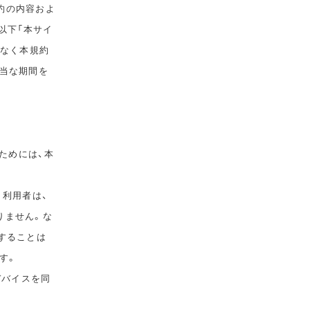
規約の内容およ
以下「本サイ
告なく本規約
相当な期間を
ためには、本
。利用者は、
りません。な
することは
す。
デバイスを同