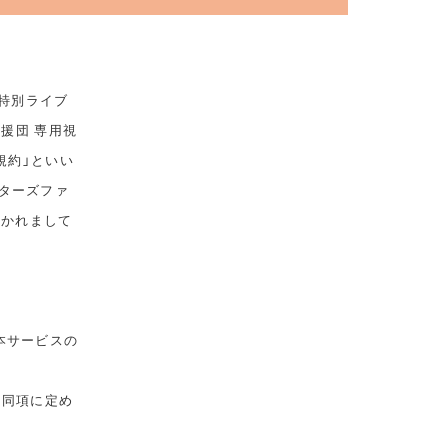
 特別ライブ
応援団 専用視
規約」といい
ターズファ
おかれまして
本サービスの
は同項に定め