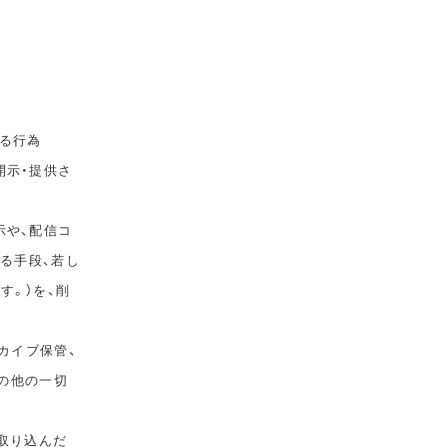
る行為
開示・提供さ
示や、配信コ
ゆる手段、若し
す。）を、削
カイブ保管、
その他の一切
取り込んだ