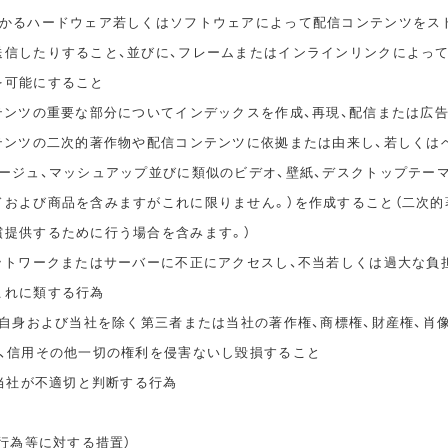
かかるハードウェア若しくはソフトウェアによって配信コンテンツをス
送信したりすること、並びに、フレームまたはインラインリンクによっ
を可能にすること
ンテンツの重要な部分についてインデックスを作成、再現、配信または広
ンテンツの二次的著作物や配信コンテンツに依拠または由来し、若しくは
タージュ、マッシュアップ並びに類似のビデオ、壁紙、デスクトップテー
ドおよび商品を含みますがこれに限りません。）を作成すること（二次的
償提供するために行う場合を含みます。）
ネットワークまたはサーバーに不正にアクセスし、不当若しくは過大な負
これに類する行為
ご自身および当社を除く第三者または当社の著作権、商標権、財産権、肖
誉、信用その他一切の権利を侵害ないし毀損すること
、当社が不適切と判断する行為
止行為等に対する措置）