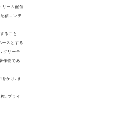
トリーム配信
て配信コンテ
告すること
ベースとする
マ、グリーテ
著作物であ
担をかけ、ま
像権、プライ