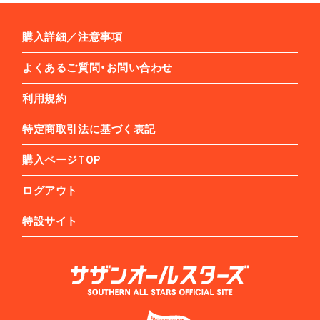
購入詳細／注意事項
よくあるご質問・お問い合わせ
利用規約
特定商取引法に基づく表記
購入ページTOP
ログアウト
特設サイト