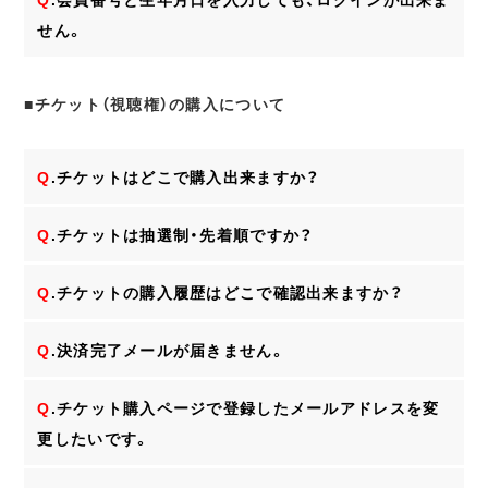
せん。
■チケット（視聴権）の購入について
Q
.チケットはどこで購入出来ますか？
Q
.チケットは抽選制・先着順ですか？
Q
.チケットの購入履歴はどこで確認出来ますか？
Q
.決済完了メールが届きません。
Q
.チケット購入ページで登録したメールアドレスを変
更したいです。