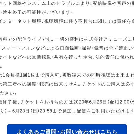
ネット回線やシステム上のトラブルにより、配信映像や音声の
・途中終了の可能性がございます。
インターネット環境、視聴環境に伴う不具合に関しては責任を
有料での配信ライブです。一切の権利は株式会社アミューズに
・スマートフォンなどによる画面録画・撮影・録音は全て禁止い
サイトなどへの無断転載・共有を行った場合、法的責任に問わ
。
は1会員様1回1枚まで購入可、複数端末での同時視聴は出来ま
は第三者への譲渡・転売は出来ません。チケットのご購入は必
ださい。
終了後、チケットをお持ちの方は2020年6月26日（金）12:00
り）～6月28日（日）23:59まで見逃し配信をご利用いただけま
よくあるご質問・お問い合わせはこちら