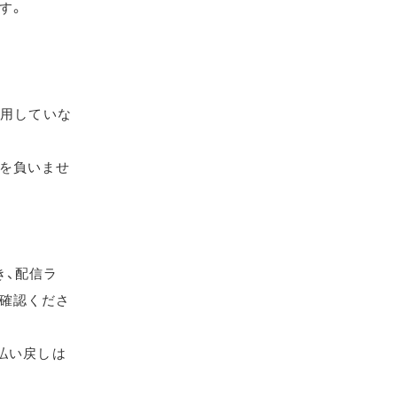
す。
使用していな
を負いませ
き、配信ラ
確認くださ
払い戻しは