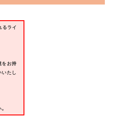
れるライ
境をお持
いいたし
い。