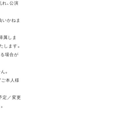
乱れ、公演
負いかねま
帰属しま
たします。
れる場合が
せん。
ずご本人様
（予定／変更
す。