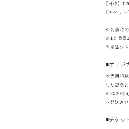
【日時】20
【チケット代
※公演時間
※1会員様
※別途シス
■オリジ
本専用視聴
した記念と
※2020
へ発送させ
■チケッ