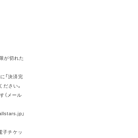
期限が切れた
に「決済完
ください。
す（メール
ars.jp」
電子チケッ