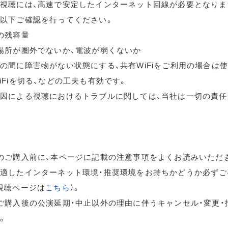
視聴には、高速で安定したインターネット回線が必要となりま
以下ご確認を行ってください。
の残容量
場所が圏外でないか、電波が弱くないか
の間に障害物がない状態にする、共有WiFiをご利用の場合は
iFiを切る、などの工夫も有効です。
因による視聴におけるトラブルに関しては、当社は一切の責任
のご購入前に、本ページに記載の注意事項をよくお読みいただ
適したインターネット環境・推奨環境をお持ちかどうか必ずご
視聴ページは
こちら
）。
ご購入後の公演延期・中止以外の理由に伴うキャンセル・変更・
。