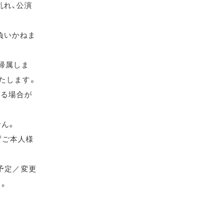
乱れ、公演
負いかねま
帰属しま
たします。
れる場合が
せん。
ずご本人様
（予定／変更
す。