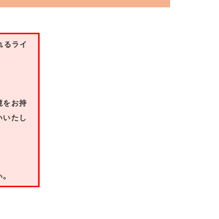
れるライ
境をお持
いいたし
い。