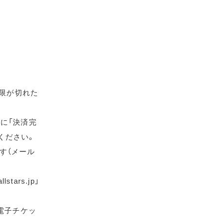
期限が切れた
に「決済完
ください。
す（メール
ars.jp」
電子チケッ