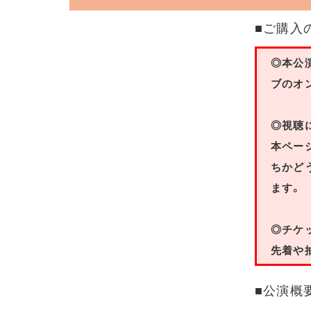
■ご購入
◎本公
ブのオ
◎視聴
本ペー
ちかど
ます。
◎チケ
先着や
■公演概