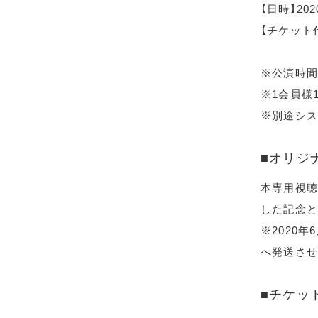
【日時】20
【チケット代
※公演時間
※1会員様
※別途シス
■オリジ
本専用視聴
した記念と
※2020
へ発送させ
■チケッ