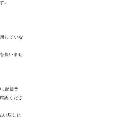
す。
使用していな
を負いませ
き、配信ラ
確認くださ
払い戻しは