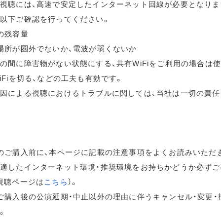
視聴には、高速で安定したインターネット回線が必要となりま
以下ご確認を行ってください。
の残容量
場所が圏外でないか、電波が弱くないか
の間に障害物がない状態にする、共有WiFiをご利用の場合は
iFiを切る、などの工夫も有効です。
因による視聴におけるトラブルに関しては、当社は一切の責任
のご購入前に、本ページに記載の注意事項をよくお読みいただ
適したインターネット環境・推奨環境をお持ちかどうか必ずご
視聴ページは
こちら
）。
ご購入後の公演延期・中止以外の理由に伴うキャンセル・変更・
。