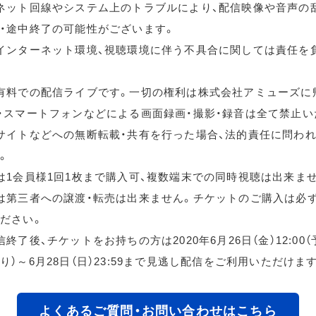
ネット回線やシステム上のトラブルにより、配信映像や音声の
・途中終了の可能性がございます。
インターネット環境、視聴環境に伴う不具合に関しては責任を
有料での配信ライブです。一切の権利は株式会社アミューズに
・スマートフォンなどによる画面録画・撮影・録音は全て禁止い
サイトなどへの無断転載・共有を行った場合、法的責任に問わ
。
は1会員様1回1枚まで購入可、複数端末での同時視聴は出来ま
は第三者への譲渡・転売は出来ません。チケットのご購入は必
ださい。
終了後、チケットをお持ちの方は2020年6月26日（金）12:00
り）～6月28日（日）23:59まで見逃し配信をご利用いただけま
よくあるご質問・お問い合わせはこちら