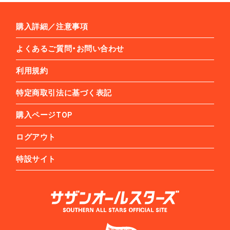
購入詳細／注意事項
よくあるご質問・お問い合わせ
利用規約
特定商取引法に基づく表記
購入ページTOP
ログアウト
特設サイト