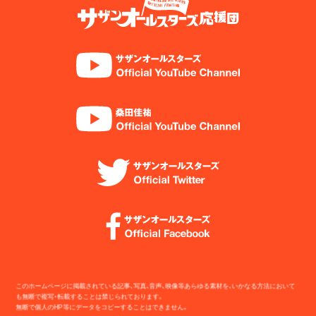
このホームページに掲載されている記事、写真、音声、映像等あらゆる素材を、いかなる方法において
も無断で複写・転載することは禁じられております。
無断で個人のHP等にデータをコピーすることはできません。