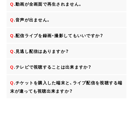
Q
.動画が全画面で再生されません。
Q
.音声が出ません。
Q
.配信ライブを録画・撮影してもいいですか？
Q
.見逃し配信はありますか？
Q
.テレビで視聴することは出来ますか？
Q
.チケットを購入した端末と、ライブ配信を視聴する端
末が違っても視聴出来ますか？