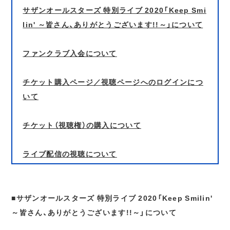
サザンオールスターズ 特別ライブ 2020「Keep Smi
lin' ～皆さん、ありがとうございます!!～」について
ファンクラブ入会について
チケット購入ページ／視聴ページへのログインにつ
いて
チケット（視聴権）の購入について
ライブ配信の視聴について
■サザンオールスターズ 特別ライブ 2020「Keep Smilin'
～皆さん、ありがとうございます!!～」について