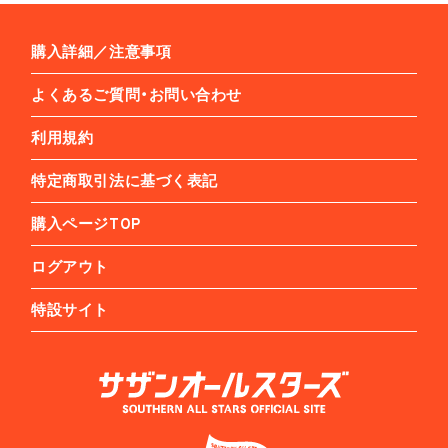
購入詳細／注意事項
よくあるご質問・お問い合わせ
利用規約
特定商取引法に基づく表記
購入ページTOP
ログアウト
特設サイト