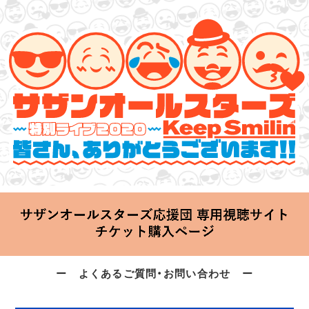
サザンオールスターズ 特別ライブ 2020
「Keep Smilin’～皆さん、ありがとうございます!!～」
2020.06.25 Thu 20:00 Start at 横浜アリーナ
ー よくあるご質問・お問い合わせ ー