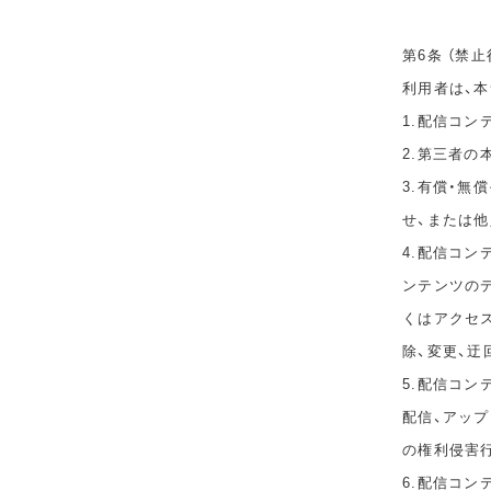
第6条 （禁止
利用者は、
1.配信コ
2.第三者
3.有償・
せ、または
4.配信コ
ンテンツのデ
くはアクセ
除、変更、迂
5.配信コン
配信、アップ
の権利侵害
6.配信コ