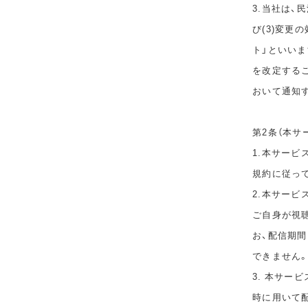
3.当社は、
び(3)変更
ト」といい
を改定する
おいて通知
第2条（本サ
1.本サービ
規約に従っ
2.本サー
ご自身が視
お、配信期
できません
3. 本サー
時に用いて