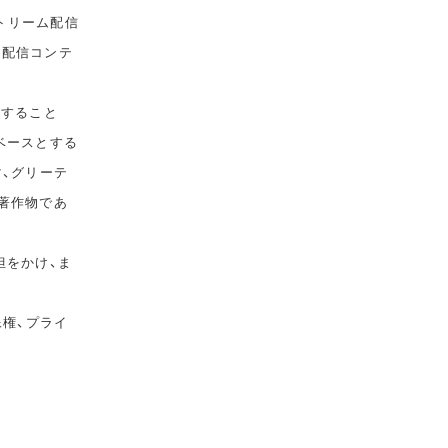
トリーム配信
て配信コンテ
告すること
ベースとする
マ、グリーテ
著作物であ
担をかけ、ま
像権、プライ