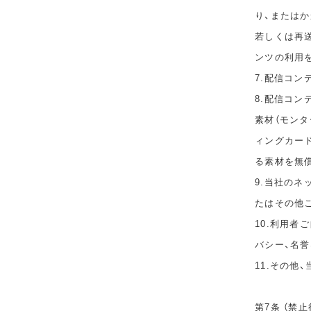
り、または
若しくは再
ンツの利用
7.配信コ
8.配信コ
素材（モン
ィングカー
る素材を無
9.当社の
たはその他
10.利用者
バシー、名
11.その他
第7条 （禁