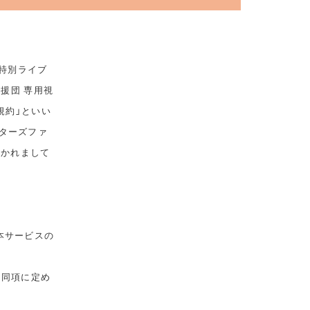
 特別ライブ
応援団 専用視
規約」といい
ターズファ
おかれまして
本サービスの
は同項に定め