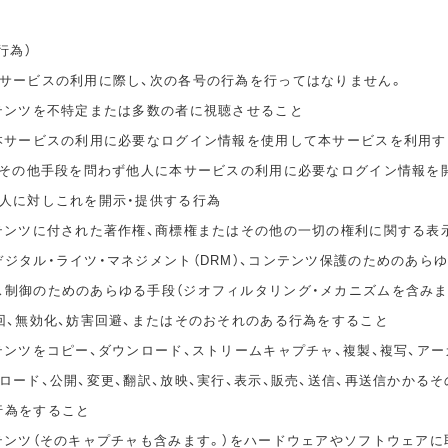
行為）
本サービスの利用に際し、次の各号の行為を行ってはなりません。
ンテンツを不特定または多数の者に視聴させること
の本サービスの利用に必要なログイン情報を使用して本サービスを利用す
無償その他手段を問わず他人に本サービスの利用に必要なログイン情報を
他人に対しこれを開示・提供する行為
ンテンツに付された著作権、商標権またはその他の一切の権利に関する表
ジタル・ライツ・マネジメント（DRM）、コンテンツ保護のためのあら
ス制御のためのあらゆる手段（ジオフィルタリング・メカニズムを含みま
回、無効化、妨害回避、またはそのおそれのある行為をすること
テンツをコピー、ダウンロード、ストリームキャプチャ、複製、複写、アー
ロード、公開、変更、翻訳、放映、実行、表示、販売、送信、再送信かかる
行為をすること
ンテンツ（そのキャプチャも含みます。）をハードウェアやソフトウェアに