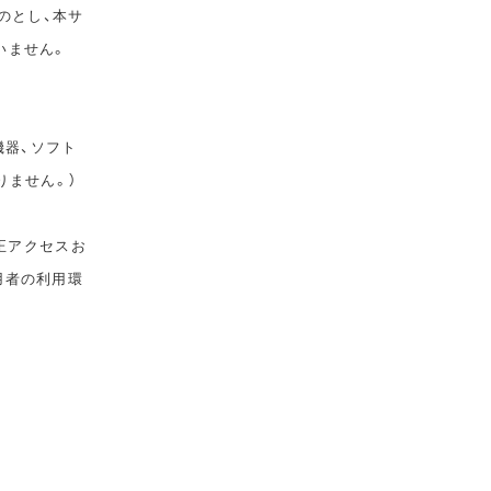
のとし、本サ
いません。
機器、ソフト
りません。）
正アクセスお
用者の利用環