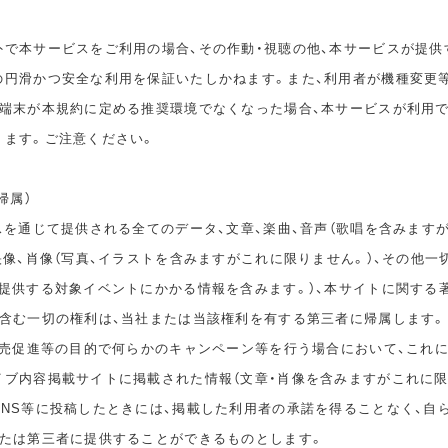
外で本サービスをご利用の場合、その作動・視聴の他、本サービスが提供
の円滑かつ安全な利用を保証いたしかねます。また、利用者が機種変更
の端末が本規約に定める推奨環境でなくなった場合、本サービスが利用
ります。ご注意ください。
帰属）
スを通じて提供される全てのデータ、文章、楽曲、音声（歌唱を含みます
映像、肖像（写真、イラストを含みますがこれに限りません。）、その他一
が提供する対象イベントにかかる情報を含みます。）、本サイトに関する
を含む一切の権利は、当社または当該権利を有する第三者に帰属します。
、販売促進等の目的で何らかのキャンペーン等を行う場合において、これ
イブ内容掲載サイトに掲載された情報（文章・肖像を含みますがこれに限
SNS等に投稿したときには、掲載した利用者の承諾を得ることなく、自
または第三者に提供することができるものとします。