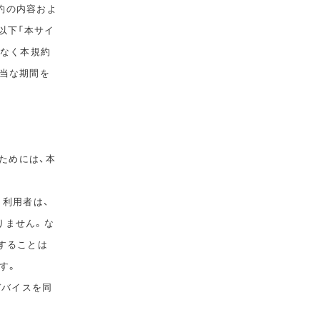
規約の内容およ
以下「本サイ
告なく本規約
相当な期間を
ためには、本
。利用者は、
りません。な
することは
す。
デバイスを同