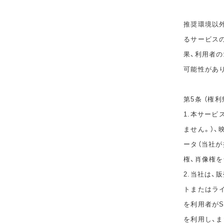
推奨環境以
るサービス
果、利用者
可能性があ
第5条 （権利
1.本サービ
ません。）、
ータ（当社
権、肖像権
2.当社は
トまたはラ
を利用者が
を利用し、