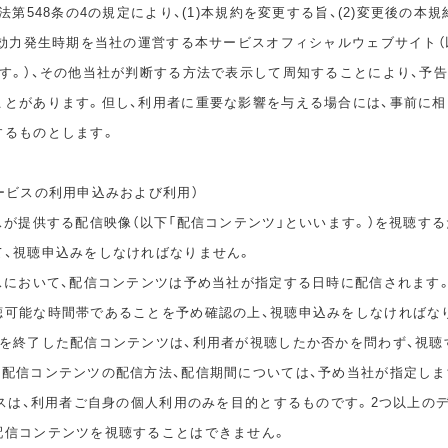
民法第548条の4の規定により、(1)本規約を変更する旨、(2)変更後の本
の効力発生時期を当社の運営する本サービスオフィシャルウェブサイト（
ます。）、その他当社が判断する方法で表示して周知することにより、予
ことがあります。但し、利用者に重要な影響を与える場合には、事前に
するものとします。
ービスの利用申込みおよび利用）
スが提供する配信映像（以下「配信コンテンツ」といいます。）を視聴する
て、視聴申込みをしなければなりません。
ビスにおいて、配信コンテンツは予め当社が指定する日時に配信されます
聴可能な時間帯であることを予め確認の上、視聴申込みをしなければな
間を終了した配信コンテンツは、利用者が視聴したか否かを問わず、視聴
。配信コンテンツの配信方法、配信期間については、予め当社が指定しま
ビスは、利用者ご自身の個人利用のみを目的とするものです。2つ以上の
配信コンテンツを視聴することはできません。