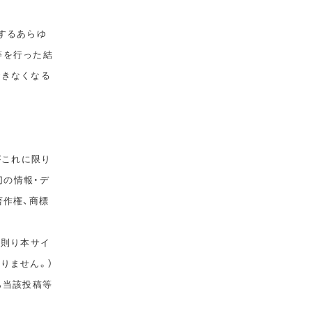
するあらゆ
等を行った結
できなくなる
がこれに限り
切の情報・デ
著作権、商標
に則り本サイ
りません。）
ら当該投稿等