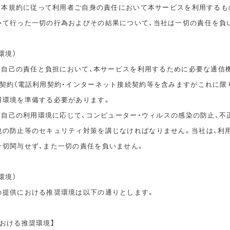
は、本規約に従って利用者ご自身の責任において本サービスを利用するも
いて行った一切の行為およびその結果について、当社は一切の責任を負
環境）
は、自己の責任と負担において、本サービスを利用するために必要な通信
信契約（電話利用契約・インターネット接続契約等を含みますがこれに限
用環境を準備する必要があります。
は、自己の利用環境に応じて、コンピューター・ウィルスの感染の防止、不
洩の防止等のセキュリティ対策を講じなければなりません。当社は、利
一切関与せず、また一切の責任を負いません。
環境）
の提供における推奨環境は以下の通りとします。
おける推奨環境】