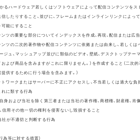
かかるハードウェア若しくはソフトウェアによって配信コンテンツをス
送信したりすること、並びに、フレームまたはインラインリンクによっ
を可能にすること
ンテンツの重要な部分についてインデックスを作成、再現、配信または広
ンテンツの二次的著作物や配信コンテンツに依拠または由来し、若しくは
タージュ、マッシュアップ並びに類似のビデオ、壁紙、デスクトップテー
ドおよび商品を含みますがこれに限りません。）を作成すること（二次的
償提供するために行う場合を含みます。）
ネットワークまたはサーバーに不正にアクセスし、不当若しくは過大な負
これに類する行為
ご自身および当社を除く第三者または当社の著作権、商標権、財産権、肖
誉、信用その他一切の権利を侵害ないし毀損すること
、当社が不適切と判断する行為
止行為等に対する措置）