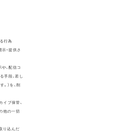
る行為
開示・提供さ
示や、配信コ
ゆる手段、若し
す。）を、削
カイブ保管、
その他の一切
取り込んだ