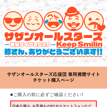
サザンオールスターズ 特別ライブ 2020
「Keep Smilin’～皆さん、ありがとうございます!!～」
2020.06.25 Thu 20:00 Start at 横浜アリーナ
■ご購入の前に必ずご確認ください！
◎本公演は、お手持ちのPCやスマートフォンなど