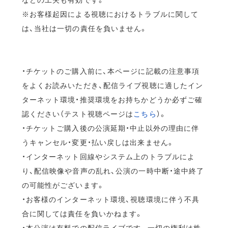
※お客様起因による視聴におけるトラブルに関して
は、当社は一切の責任を負いません。
・チケットのご購入前に、本ページに記載の注意事項
をよくお読みいただき、配信ライブ視聴に適したイン
ターネット環境・推奨環境をお持ちかどうか必ずご確
認ください（テスト視聴ページは
こちら
）。
・チケットご購入後の公演延期・中止以外の理由に伴
うキャンセル・変更・払い戻しは出来ません。
・インターネット回線やシステム上のトラブルによ
り、配信映像や音声の乱れ、公演の一時中断・途中終了
の可能性がございます。
・お客様のインターネット環境、視聴環境に伴う不具
合に関しては責任を負いかねます。
・本公演は有料での配信ライブです。一切の権利は株