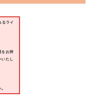
れるライ
境をお持
いいたし
い。