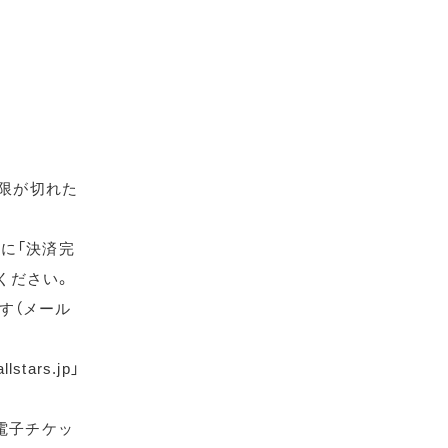
期限が切れた
に「決済完
ください。
す（メール
ars.jp」
電子チケッ