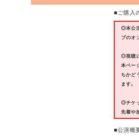
■ご購入
◎本公
ブのオ
◎視聴
本ペー
ちかど
ます。
◎チケ
先着や
■公演概