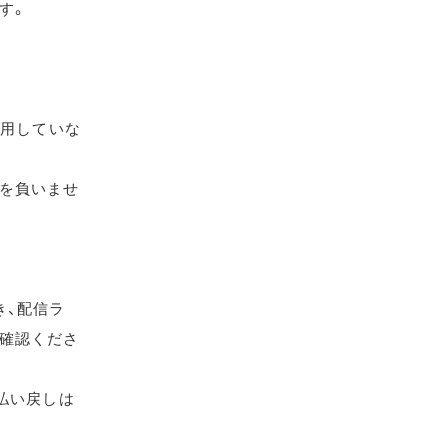
す。
使用していな
を負いませ
き、配信ラ
確認くださ
払い戻しは