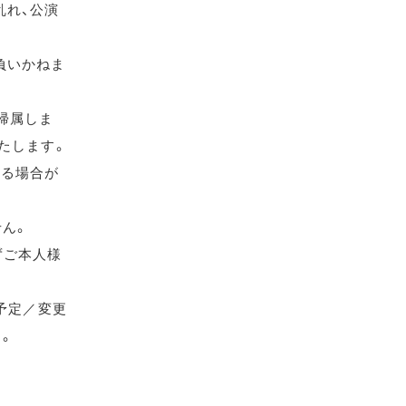
乱れ、公演
負いかねま
帰属しま
たします。
れる場合が
せん。
ずご本人様
（予定／変更
す。