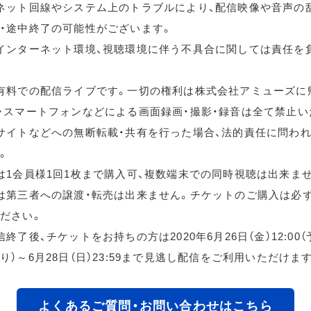
ネット回線やシステム上のトラブルにより、配信映像や音声の
・途中終了の可能性がございます。
インターネット環境、視聴環境に伴う不具合に関しては責任を
有料での配信ライブです。一切の権利は株式会社アミューズに
・スマートフォンなどによる画面録画・撮影・録音は全て禁止い
サイトなどへの無断転載・共有を行った場合、法的責任に問わ
。
は1会員様1回1枚まで購入可、複数端末での同時視聴は出来ま
は第三者への譲渡・転売は出来ません。チケットのご購入は必
ださい。
終了後、チケットをお持ちの方は2020年6月26日（金）12:00
り）～6月28日（日）23:59まで見逃し配信をご利用いただけま
よくあるご質問・お問い合わせはこちら