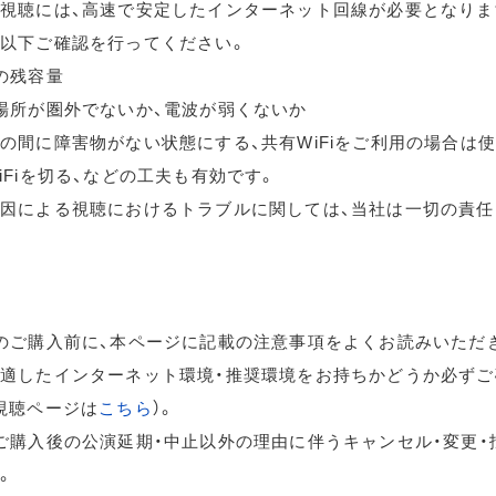
視聴には、高速で安定したインターネット回線が必要となりま
以下ご確認を行ってください。
の残容量
場所が圏外でないか、電波が弱くないか
の間に障害物がない状態にする、共有WiFiをご利用の場合は
iFiを切る、などの工夫も有効です。
因による視聴におけるトラブルに関しては、当社は一切の責任
のご購入前に、本ページに記載の注意事項をよくお読みいただ
適したインターネット環境・推奨環境をお持ちかどうか必ずご
視聴ページは
こちら
）。
ご購入後の公演延期・中止以外の理由に伴うキャンセル・変更・
。