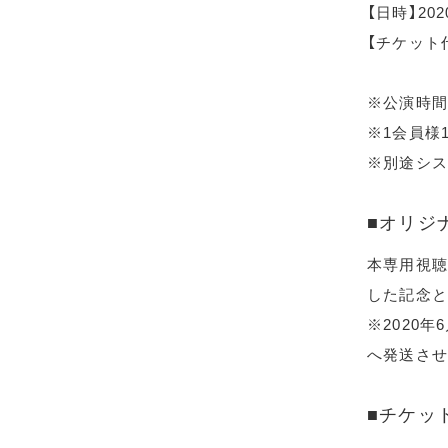
【日時】20
【チケット代
※公演時間
※1会員様
※別途シス
■オリジ
本専用視聴
した記念と
※2020
へ発送させ
■チケッ