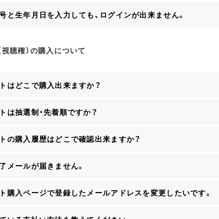
番号と生年月日を入力しても、ログインが出来ません。
（視聴権）の購入について
ットはどこで購入出来ますか？
ットは抽選制・先着順ですか？
ットの購入履歴はどこで確認出来ますか？
完了メールが届きません。
ット購入ページで登録したメールアドレスを変更したいです。