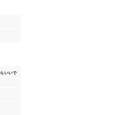
たらいいで