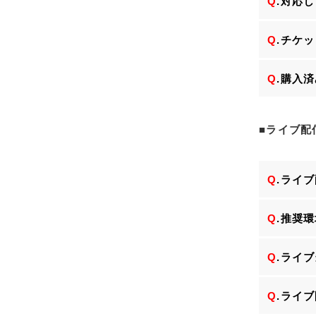
Q
.対応
Q
.チケ
Q
.購入
■ライブ配
Q
.ライ
Q
.推奨
Q
.ライ
Q
.ライ