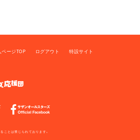
入ページTOP
ログアウト
特設サイト
することは禁じられております。