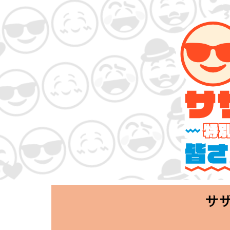
サザンオールス
「Keep Smi
2020.06.25 