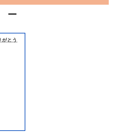
 ー
ありがとう