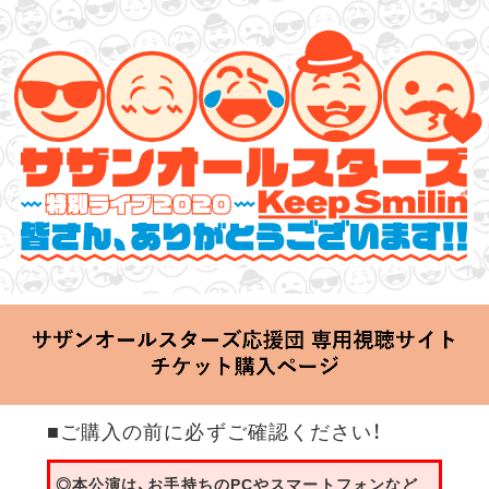
サザンオールスターズ 特別ライブ 2020
「Keep Smilin’～皆さん、ありがとうございます!!～」
2020.06.25 Thu 20:00 Start at 横浜アリーナ
■ご購入の前に必ずご確認ください！
◎本公演は、お手持ちのPCやスマートフォンなど