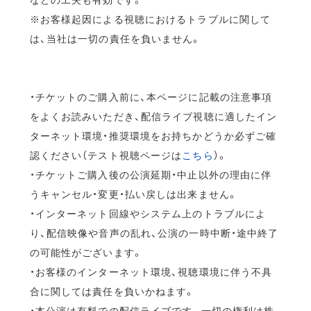
※お客様起因による視聴におけるトラブルに関して
は、当社は一切の責任を負いません。
・チケットのご購入前に、本ページに記載の注意事項
をよくお読みいただき、配信ライブ視聴に適したイン
ターネット環境・推奨環境をお持ちかどうか必ずご確
認ください（テスト視聴ページは
こちら
）。
・チケットご購入後の公演延期・中止以外の理由に伴
うキャンセル・変更・払い戻しは出来ません。
・インターネット回線やシステム上のトラブルによ
り、配信映像や音声の乱れ、公演の一時中断・途中終了
の可能性がございます。
・お客様のインターネット環境、視聴環境に伴う不具
合に関しては責任を負いかねます。
・本公演は有料での配信ライブです。一切の権利は株