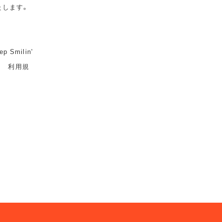
たします。
milin'
ト 利用規