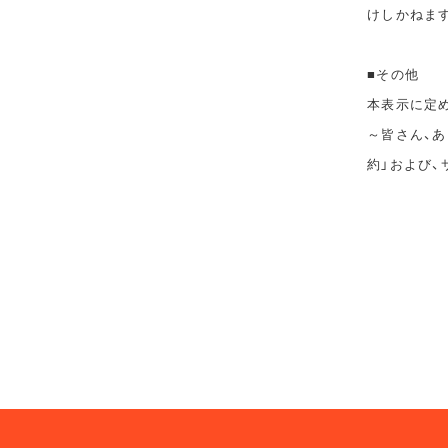
けしかねま
■その他
本表示に定めの
～皆さん、あ
約」および、