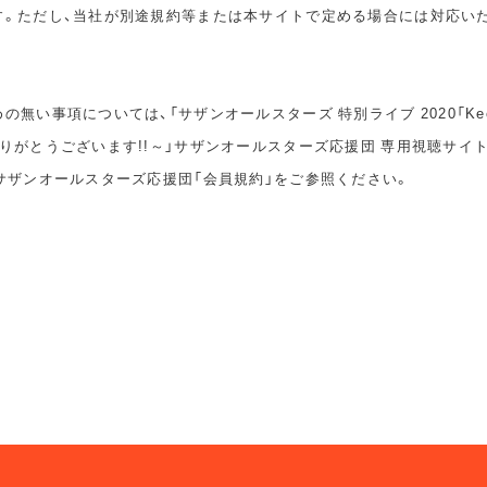
す。ただし、当社が別途規約等または本サイトで定める場合には対応い
無い事項については、「サザンオールスターズ 特別ライブ 2020「Keep S
りがとうございます!!～」サザンオールスターズ応援団 専用視聴サイ
サザンオールスターズ応援団「会員規約」をご参照ください。