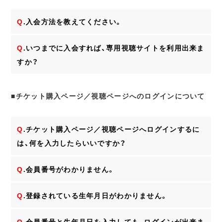
Q
.入会方法を教えてください。
Q
.いつまでに入会すれば、専用視聴サイトを利用出来ま
すか？
■チケット購入ページ／視聴ページへのログインについて
Q
.チケット購入ページ／視聴ページへログインするに
は、何を入力したらいいですか？
Q
.会員番号がわかりません。
Q
.登録されている生年月日がわかりません。
Q
.会員番号と生年月日を入力しても、ログインが出来ま