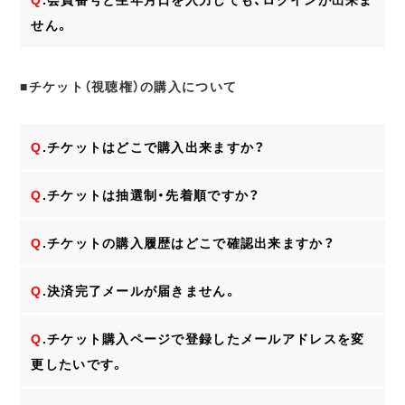
せん。
■チケット（視聴権）の購入について
Q
.チケットはどこで購入出来ますか？
Q
.チケットは抽選制・先着順ですか？
Q
.チケットの購入履歴はどこで確認出来ますか？
Q
.決済完了メールが届きません。
Q
.チケット購入ページで登録したメールアドレスを変
更したいです。