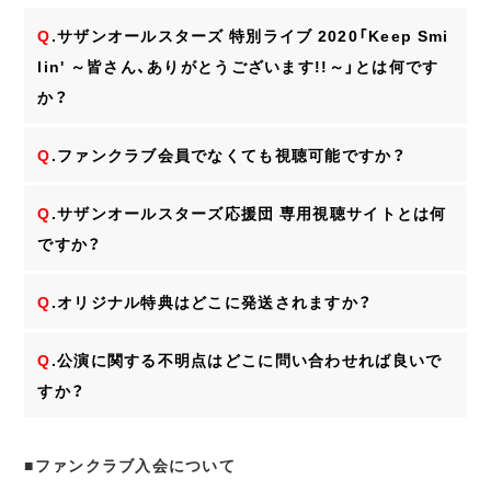
Q
.サザンオールスターズ 特別ライブ 2020「Keep Smi
lin' ～皆さん、ありがとうございます!!～」とは何です
か？
Q
.ファンクラブ会員でなくても視聴可能ですか？
Q
.サザンオールスターズ応援団 専用視聴サイトとは何
ですか？
Q
.オリジナル特典はどこに発送されますか？
Q
.公演に関する不明点はどこに問い合わせれば良いで
すか？
■ファンクラブ入会について