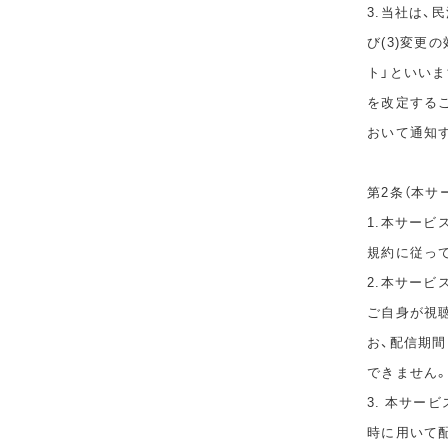
3.当社は、
び(3)変更
ト」といい
を改定する
おいて通知
第2条（本サ
1.本サービ
規約に従っ
2.本サー
ご自身が視
お、配信期
できません
3. 本サー
時に用いて