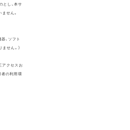
のとし、本サ
いません。
機器、ソフト
りません。）
正アクセスお
用者の利用環