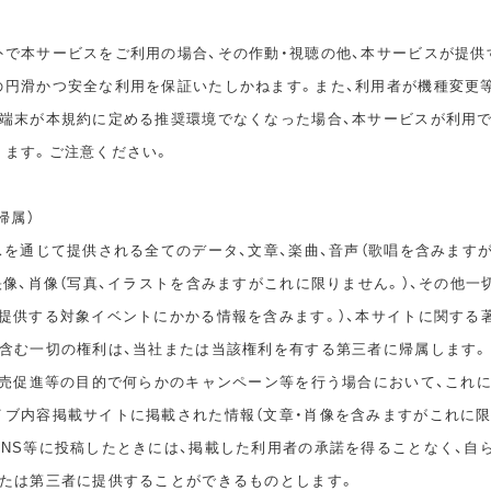
外で本サービスをご利用の場合、その作動・視聴の他、本サービスが提供
の円滑かつ安全な利用を保証いたしかねます。また、利用者が機種変更
の端末が本規約に定める推奨環境でなくなった場合、本サービスが利用
ります。ご注意ください。
帰属）
スを通じて提供される全てのデータ、文章、楽曲、音声（歌唱を含みます
映像、肖像（写真、イラストを含みますがこれに限りません。）、その他一
が提供する対象イベントにかかる情報を含みます。）、本サイトに関する
を含む一切の権利は、当社または当該権利を有する第三者に帰属します。
、販売促進等の目的で何らかのキャンペーン等を行う場合において、これ
イブ内容掲載サイトに掲載された情報（文章・肖像を含みますがこれに限
SNS等に投稿したときには、掲載した利用者の承諾を得ることなく、自
または第三者に提供することができるものとします。