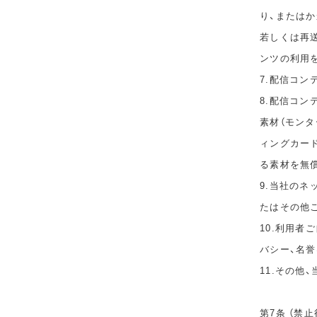
り、または
若しくは再
ンツの利用
7.配信コ
8.配信コ
素材（モン
ィングカー
る素材を無
9.当社の
たはその他
10.利用者
バシー、名
11.その他
第7条 （禁