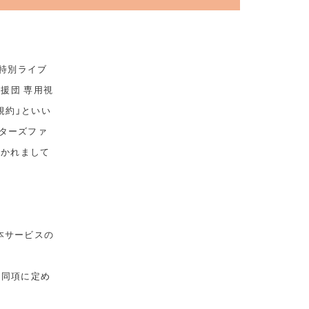
 特別ライブ
応援団 専用視
規約」といい
ターズファ
おかれまして
本サービスの
は同項に定め