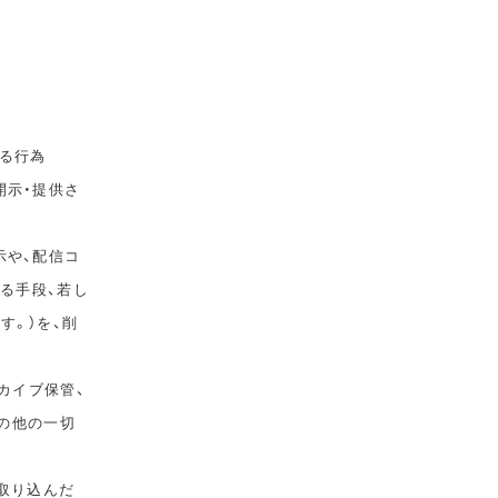
る行為
開示・提供さ
示や、配信コ
ゆる手段、若し
す。）を、削
カイブ保管、
その他の一切
取り込んだ