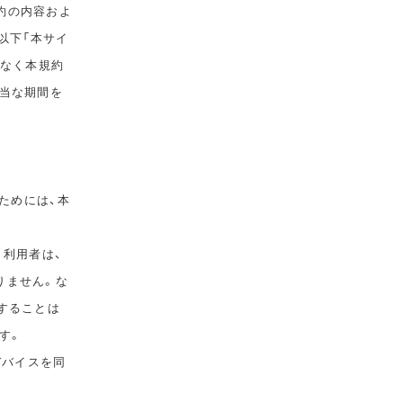
規約の内容およ
以下「本サイ
告なく本規約
相当な期間を
ためには、本
。利用者は、
りません。な
することは
す。
デバイスを同