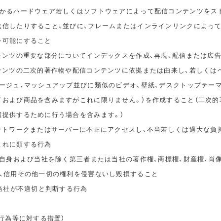
かかるハードウェア若しくはソフトウェアによって配信コンテンツをス
送信したりすること、並びに、フレームまたはインラインリンクによっ
を可能にすること
ンテンツの重要な部分についてインデックスを作成、再現、配信または広
ンテンツの二次的著作物や配信コンテンツに依拠または由来し、若しくは
タージュ、マッシュアップ並びに類似のビデオ、壁紙、デスクトップテー
ドおよび商品を含みますがこれに限りません。）を作成すること（二次的
償提供するために行う場合を含みます。）
ネットワークまたはサーバーに不正にアクセスし、不当若しくは過大な負
これに類する行為
ご自身および当社を除く第三者または当社の著作権、商標権、財産権、肖
誉、信用その他一切の権利を侵害ないし毀損すること
、当社が不適切と判断する行為
止行為等に対する措置）