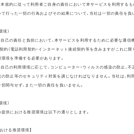
は、本規約に従って利用者ご自身の責任において本サービスを利用するも
いて行った一切の行為およびその結果について、当社は一切の責任を負
環境）
は、自己の責任と負担において、本サービスを利用するために必要な通信
信契約（電話利用契約・インターネット接続契約等を含みますがこれに限
用環境を準備する必要があります。
は、自己の利用環境に応じて、コンピューター・ウィルスの感染の防止、不
洩の防止等のセキュリティ対策を講じなければなりません。当社は、利
一切関与せず、また一切の責任を負いません。
環境）
の提供における推奨環境は以下の通りとします。
おける推奨環境】