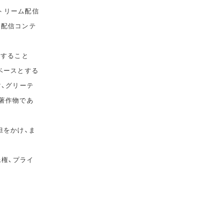
トリーム配信
て配信コンテ
告すること
ベースとする
マ、グリーテ
著作物であ
担をかけ、ま
像権、プライ