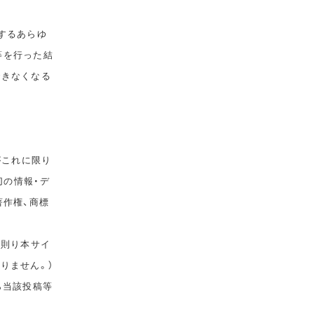
するあらゆ
等を行った結
できなくなる
がこれに限り
切の情報・デ
著作権、商標
に則り本サイ
りません。）
ら当該投稿等