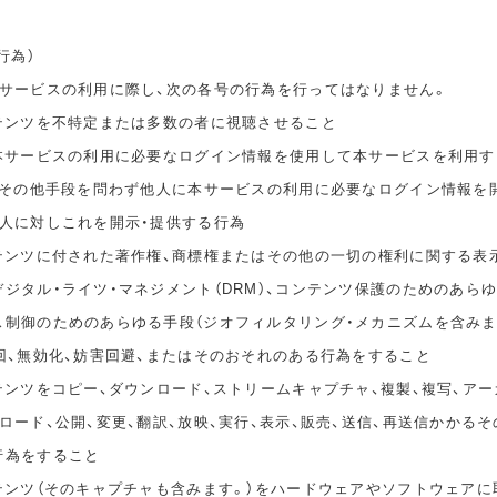
行為）
本サービスの利用に際し、次の各号の行為を行ってはなりません。
ンテンツを不特定または多数の者に視聴させること
の本サービスの利用に必要なログイン情報を使用して本サービスを利用す
無償その他手段を問わず他人に本サービスの利用に必要なログイン情報を
他人に対しこれを開示・提供する行為
ンテンツに付された著作権、商標権またはその他の一切の権利に関する表
ジタル・ライツ・マネジメント（DRM）、コンテンツ保護のためのあら
ス制御のためのあらゆる手段（ジオフィルタリング・メカニズムを含みま
回、無効化、妨害回避、またはそのおそれのある行為をすること
テンツをコピー、ダウンロード、ストリームキャプチャ、複製、複写、アー
ロード、公開、変更、翻訳、放映、実行、表示、販売、送信、再送信かかる
行為をすること
ンテンツ（そのキャプチャも含みます。）をハードウェアやソフトウェアに