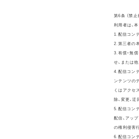
第6条 （禁止
利用者は、
1.配信コ
2.第三者
3.有償・
せ、または
4.配信コ
ンテンツのデ
くはアクセ
除、変更、迂
5.配信コン
配信、アップ
の権利侵害
6.配信コ