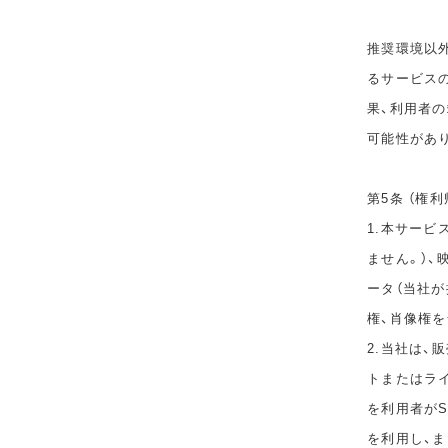
推奨環境以
るサービス
果、利用者
可能性があ
第5条 （権利
1.本サービ
ません。）、
ータ（当社
権、肖像権
2.当社は
トまたはラ
を利用者が
を利用し、