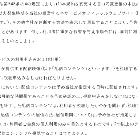
民法第548条の4の規定により、(1)本規約を変更する旨、(2)変更後の本
の効力発生時期を当社の運営する本サービスオフィシャルウェブサイト（
ます。）、その他当社が判断する方法で表示して周知することにより、予
ことがあります。但し、利用者に重要な影響を与える場合には、事前に
するものとします。
ービスの利用申込みおよび利用）
スが提供する配信映像（以下「配信コンテンツ」といいます。）を視聴する
て、視聴申込みをしなければなりません。
ビスにおいて、配信コンテンツは予め当社が指定する日時に配信されます
聴可能な時間帯であることを予め確認の上、視聴申込みをしなければな
間を終了した配信コンテンツは、利用者が視聴したか否かを問わず、視聴
。配信コンテンツの配信方法、配信期間については、予め当社が指定しま
ビスは、利用者ご自身の個人利用のみを目的とするものです。2つ以上の
配信コンテンツを視聴することはできません。