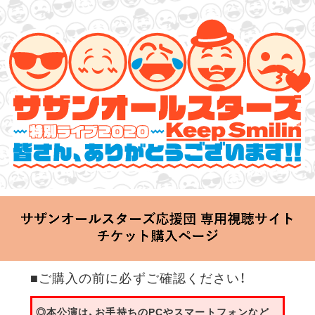
サザンオールスターズ 特別ライブ 2020
「Keep Smilin’～皆さん、ありがとうございます!!～」
2020.06.25 Thu 20:00 Start at 横浜アリーナ
■ご購入の前に必ずご確認ください！
◎本公演は、お手持ちのPCやスマートフォンなど