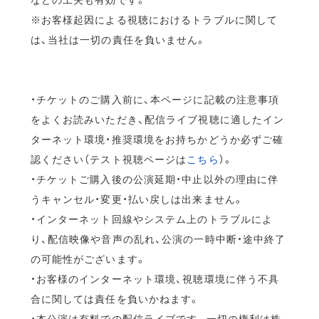
※お客様起因による視聴におけるトラブルに関して
は、当社は一切の責任を負いません。
・チケットのご購入前に、本ページに記載の注意事項
をよくお読みいただき、配信ライブ視聴に適したイン
ターネット環境・推奨環境をお持ちかどうか必ずご確
認ください（テスト視聴ページは
こちら
）。
・チケットご購入後の公演延期・中止以外の理由に伴
うキャンセル・変更・払い戻しは出来ません。
・インターネット回線やシステム上のトラブルによ
り、配信映像や音声の乱れ、公演の一時中断・途中終了
の可能性がございます。
・お客様のインターネット環境、視聴環境に伴う不具
合に関しては責任を負いかねます。
・本公演は有料での配信ライブです。一切の権利は株