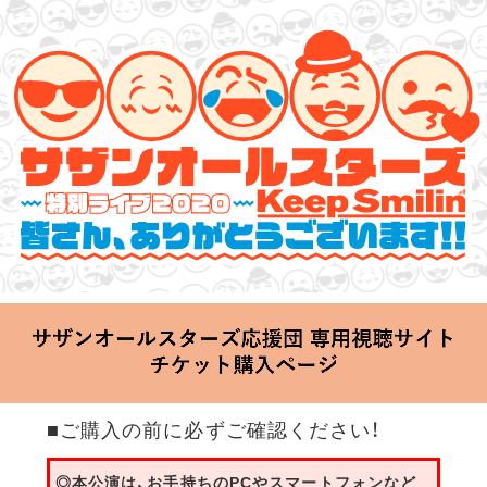
サザンオールスターズ 特別ライブ 2020
「Keep Smilin’～皆さん、ありがとうございます!!～」
2020.06.25 Thu 20:00 Start at 横浜アリーナ
■ご購入の前に必ずご確認ください！
◎本公演は、お手持ちのPCやスマートフォンなど