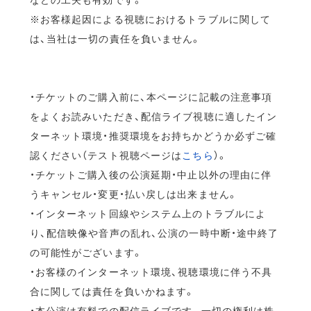
※お客様起因による視聴におけるトラブルに関して
は、当社は一切の責任を負いません。
・チケットのご購入前に、本ページに記載の注意事項
をよくお読みいただき、配信ライブ視聴に適したイン
ターネット環境・推奨環境をお持ちかどうか必ずご確
認ください（テスト視聴ページは
こちら
）。
・チケットご購入後の公演延期・中止以外の理由に伴
うキャンセル・変更・払い戻しは出来ません。
・インターネット回線やシステム上のトラブルによ
り、配信映像や音声の乱れ、公演の一時中断・途中終了
の可能性がございます。
・お客様のインターネット環境、視聴環境に伴う不具
合に関しては責任を負いかねます。
・本公演は有料での配信ライブです。一切の権利は株