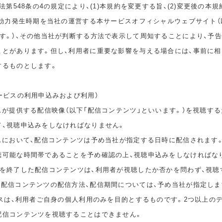
民法第548条の4の規定により、(1)本規約を変更する旨、(2)変更後の本
の効力発生時期を当社の運営する本サービスオフィシャルウェブサイト（
ます。）、その他当社が判断する方法で表示して周知することにより、予
ことがあります。但し、利用者に重要な影響を与える場合には、事前に
するものとします。
ービスの利用申込みおよび利用）
スが提供する配信映像（以下「配信コンテンツ」といいます。）を視聴する
て、視聴申込みをしなければなりません。
ビスにおいて、配信コンテンツは予め当社が指定する日時に配信されます
聴可能な時間帯であることを予め確認の上、視聴申込みをしなければな
間を終了した配信コンテンツは、利用者が視聴したか否かを問わず、視聴
。配信コンテンツの配信方法、配信期間については、予め当社が指定しま
ビスは、利用者ご自身の個人利用のみを目的とするものです。2つ以上の
配信コンテンツを視聴することはできません。