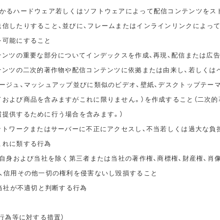
かかるハードウェア若しくはソフトウェアによって配信コンテンツをス
送信したりすること、並びに、フレームまたはインラインリンクによっ
を可能にすること
ンテンツの重要な部分についてインデックスを作成、再現、配信または広
ンテンツの二次的著作物や配信コンテンツに依拠または由来し、若しくは
タージュ、マッシュアップ並びに類似のビデオ、壁紙、デスクトップテー
ドおよび商品を含みますがこれに限りません。）を作成すること（二次的
償提供するために行う場合を含みます。）
ネットワークまたはサーバーに不正にアクセスし、不当若しくは過大な負
これに類する行為
ご自身および当社を除く第三者または当社の著作権、商標権、財産権、肖
誉、信用その他一切の権利を侵害ないし毀損すること
、当社が不適切と判断する行為
止行為等に対する措置）