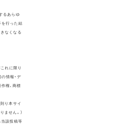
するあらゆ
等を行った結
できなくなる
がこれに限り
切の情報・デ
著作権、商標
に則り本サイ
りません。）
ら当該投稿等