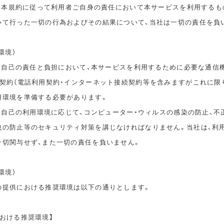
は、本規約に従って利用者ご自身の責任において本サービスを利用するも
いて行った一切の行為およびその結果について、当社は一切の責任を負
環境）
は、自己の責任と負担において、本サービスを利用するために必要な通信
信契約（電話利用契約・インターネット接続契約等を含みますがこれに限
用環境を準備する必要があります。
は、自己の利用環境に応じて、コンピューター・ウィルスの感染の防止、不
洩の防止等のセキュリティ対策を講じなければなりません。当社は、利
一切関与せず、また一切の責任を負いません。
環境）
の提供における推奨環境は以下の通りとします。
おける推奨環境】