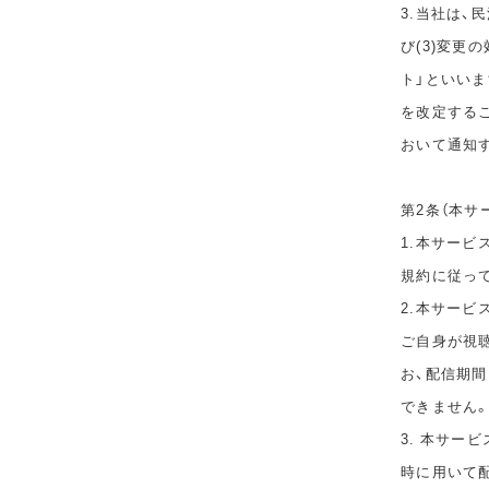
3.当社は、
び(3)変更
ト」といい
を改定する
おいて通知
第2条（本サ
1.本サービ
規約に従っ
2.本サー
ご自身が視
お、配信期
できません
3. 本サー
時に用いて