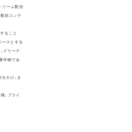
トリーム配信
て配信コンテ
告すること
ベースとする
マ、グリーテ
著作物であ
担をかけ、ま
像権、プライ