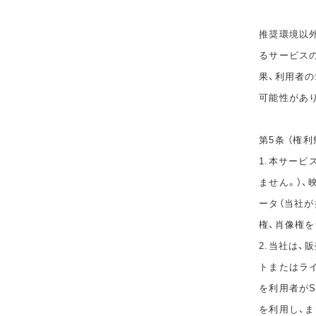
推奨環境以
るサービス
果、利用者
可能性があ
第5条 （権利
1.本サービ
ません。）、
ータ（当社
権、肖像権
2.当社は
トまたはラ
を利用者が
を利用し、