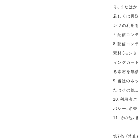
り、または
若しくは再
ンツの利用
7.配信コ
8.配信コ
素材（モン
ィングカー
る素材を無
9.当社の
たはその他
10.利用者
バシー、名
11.その他
第7条 （禁