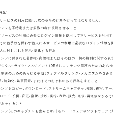
行為）
本サービスの利用に際し、次の各号の行為を行ってはなりません。
ンテンツを不特定または多数の者に視聴させること
の本サービスの利用に必要なログイン情報を使用して本サービスを利用す
無償その他手段を問わず他人に本サービスの利用に必要なログイン情報を
他人に対しこれを開示・提供する行為
ンテンツに付された著作権、商標権またはその他の一切の権利に関する表
ジタル・ライツ・マネジメント（DRM）、コンテンツ保護のためのあら
ス制御のためのあらゆる手段（ジオフィルタリング・メカニズムを含みま
回、無効化、妨害回避、またはそのおそれのある行為をすること
テンツをコピー、ダウンロード、ストリームキャプチャ、複製、複写、アー
ロード、公開、変更、翻訳、放映、実行、表示、販売、送信、再送信かかる
行為をすること
ンテンツ（そのキャプチャも含みます。）をハードウェアやソフトウェアに