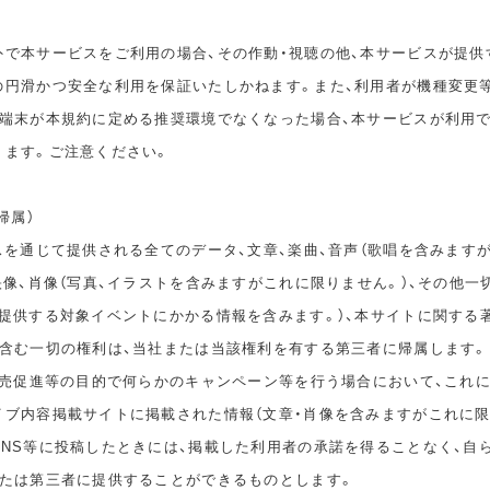
外で本サービスをご利用の場合、その作動・視聴の他、本サービスが提供
の円滑かつ安全な利用を保証いたしかねます。また、利用者が機種変更
の端末が本規約に定める推奨環境でなくなった場合、本サービスが利用
ります。ご注意ください。
帰属）
スを通じて提供される全てのデータ、文章、楽曲、音声（歌唱を含みます
映像、肖像（写真、イラストを含みますがこれに限りません。）、その他一
が提供する対象イベントにかかる情報を含みます。）、本サイトに関する
を含む一切の権利は、当社または当該権利を有する第三者に帰属します。
、販売促進等の目的で何らかのキャンペーン等を行う場合において、これ
イブ内容掲載サイトに掲載された情報（文章・肖像を含みますがこれに限
SNS等に投稿したときには、掲載した利用者の承諾を得ることなく、自
または第三者に提供することができるものとします。