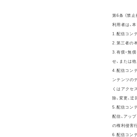
第6条 （禁止
利用者は、
1.配信コ
2.第三者
3.有償・
せ、または
4.配信コ
ンテンツのデ
くはアクセ
除、変更、迂
5.配信コン
配信、アップ
の権利侵害
6.配信コ