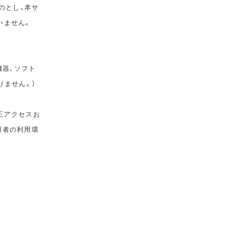
のとし、本サ
いません。
機器、ソフト
りません。）
正アクセスお
用者の利用環