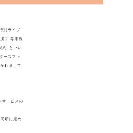
 特別ライブ
応援団 専用視
規約」といい
ターズファ
おかれまして
本サービスの
は同項に定め