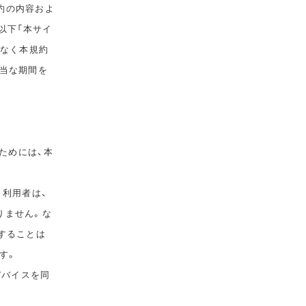
規約の内容およ
以下「本サイ
告なく本規約
相当な期間を
ためには、本
。利用者は、
りません。な
することは
す。
デバイスを同