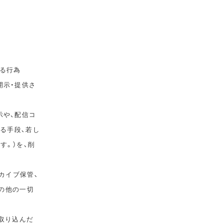
る行為
開示・提供さ
示や、配信コ
ゆる手段、若し
す。）を、削
カイブ保管、
その他の一切
取り込んだ