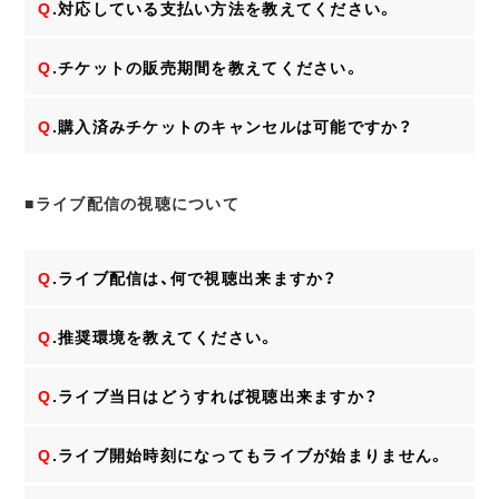
Q
.対応している支払い方法を教えてください。
Q
.チケットの販売期間を教えてください。
Q
.購入済みチケットのキャンセルは可能ですか？
■ライブ配信の視聴について
Q
.ライブ配信は、何で視聴出来ますか？
Q
.推奨環境を教えてください。
Q
.ライブ当日はどうすれば視聴出来ますか？
Q
.ライブ開始時刻になってもライブが始まりません。