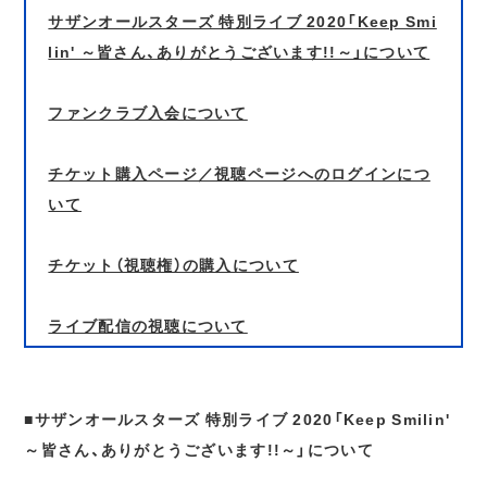
サザンオールスターズ 特別ライブ 2020「Keep Smi
lin' ～皆さん、ありがとうございます!!～」について
ファンクラブ入会について
チケット購入ページ／視聴ページへのログインにつ
いて
チケット（視聴権）の購入について
ライブ配信の視聴について
■サザンオールスターズ 特別ライブ 2020「Keep Smilin'
～皆さん、ありがとうございます!!～」について