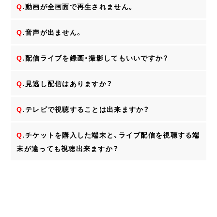
Q
.動画が全画面で再生されません。
Q
.音声が出ません。
Q
.配信ライブを録画・撮影してもいいですか？
Q
.見逃し配信はありますか？
Q
.テレビで視聴することは出来ますか？
Q
.チケットを購入した端末と、ライブ配信を視聴する端
末が違っても視聴出来ますか？