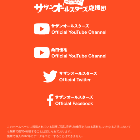
このホームページに掲載されている記事、写真、音声、映像等あらゆる素材を、いかなる方法において
も無断で複写・転載することは禁じられております。
無断で個人のHP等にデータをコピーすることはできません。