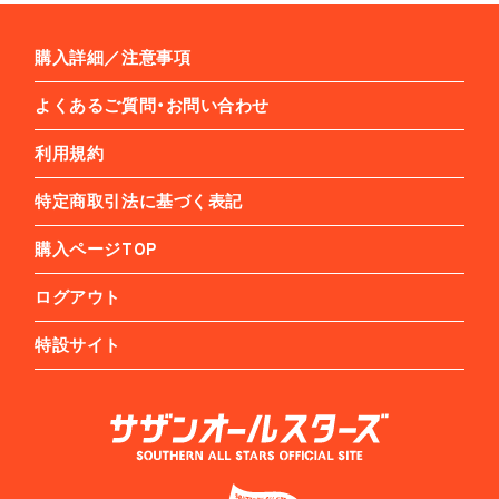
購入詳細／注意事項
よくあるご質問・お問い合わせ
利用規約
特定商取引法に基づく表記
購入ページTOP
ログアウト
特設サイト