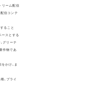
トリーム配信
て配信コンテ
告すること
ベースとする
マ、グリーテ
著作物であ
担をかけ、ま
像権、プライ