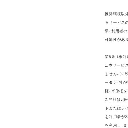
推奨環境以
るサービス
果、利用者
可能性があ
第5条 （権利
1.本サービ
ません。）、
ータ（当社
権、肖像権
2.当社は
トまたはラ
を利用者が
を利用し、