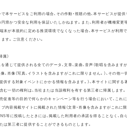
外で本サービスをご利用の場合、その作動・視聴の他、本サービスが提供
の円滑かつ安全な利用を保証いたしかねます。また、利用者が機種変更
の端末が本規約に定める推奨環境でなくなった場合、本サービスが利用
ります。ご注意ください。
帰属）
スを通じて提供される全てのデータ、文章、楽曲、音声（歌唱を含みます
映像、肖像（写真、イラストを含みますがこれに限りません。）、その他一
が提供する対象イベントにかかる情報を含みます。）、本サイトに関する
を含む一切の権利は、当社または当該権利を有する第三者に帰属します。
、販売促進等の目的で何らかのキャンペーン等を行う場合において、これ
イブ内容掲載サイトに掲載された情報（文章・肖像を含みますがこれに限
SNS等に投稿したときには、掲載した利用者の承諾を得ることなく、自
または第三者に提供することができるものとします。