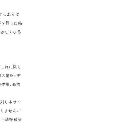
するあらゆ
等を行った結
できなくなる
がこれに限り
切の情報・デ
著作権、商標
に則り本サイ
りません。）
ら当該投稿等