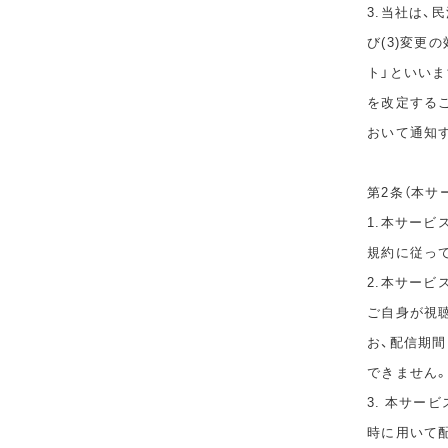
3.当社は、
び(3)変更
ト」といい
を改定する
おいて通知
第2条（本サ
1.本サービ
規約に従っ
2.本サー
ご自身が視
お、配信期
できません
3. 本サー
時に用いて