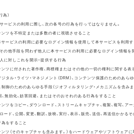
行為）
本サービスの利用に際し、次の各号の行為を行ってはなりません。
ンテンツを不特定または多数の者に視聴させること
の本サービスの利用に必要なログイン情報を使用して本サービスを利用す
無償その他手段を問わず他人に本サービスの利用に必要なログイン情報を
他人に対しこれを開示・提供する行為
ンテンツに付された著作権、商標権またはその他の一切の権利に関する表
ジタル・ライツ・マネジメント（DRM）、コンテンツ保護のためのあら
ス制御のためのあらゆる手段（ジオフィルタリング・メカニズムを含みま
回、無効化、妨害回避、またはそのおそれのある行為をすること
テンツをコピー、ダウンロード、ストリームキャプチャ、複製、複写、アー
ロード、公開、変更、翻訳、放映、実行、表示、販売、送信、再送信かかる
行為をすること
ンテンツ（そのキャプチャも含みます。）をハードウェアやソフトウェアに