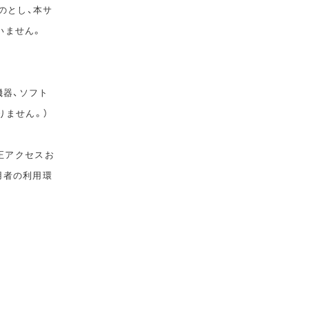
のとし、本サ
いません。
機器、ソフト
りません。）
正アクセスお
用者の利用環