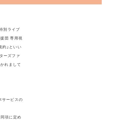
 特別ライブ
応援団 専用視
規約」といい
ターズファ
おかれまして
本サービスの
は同項に定め