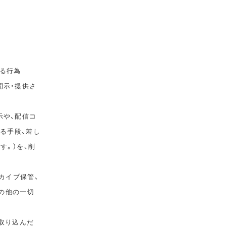
る行為
開示・提供さ
示や、配信コ
ゆる手段、若し
す。）を、削
カイブ保管、
その他の一切
取り込んだ