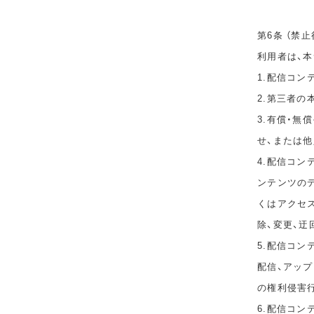
第6条 （禁止
利用者は、
1.配信コ
2.第三者
3.有償・
せ、または
4.配信コ
ンテンツのデ
くはアクセ
除、変更、迂
5.配信コン
配信、アップ
の権利侵害
6.配信コ