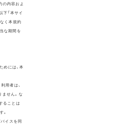
規約の内容およ
以下「本サイ
告なく本規約
相当な期間を
ためには、本
。利用者は、
りません。な
することは
す。
デバイスを同