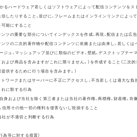
かかるハードウェア若しくはソフトウェアによって配信コンテンツをス
送信したりすること、並びに、フレームまたはインラインリンクによっ
を可能にすること
ンテンツの重要な部分についてインデックスを作成、再現、配信または広
ンテンツの二次的著作物や配信コンテンツに依拠または由来し、若しくは
タージュ、マッシュアップ並びに類似のビデオ、壁紙、デスクトップテー
ドおよび商品を含みますがこれに限りません。）を作成すること（二次的
償提供するために行う場合を含みます。）
ネットワークまたはサーバーに不正にアクセスし、不当若しくは過大な負
これに類する行為
ご自身および当社を除く第三者または当社の著作権、商標権、財産権、肖
誉、信用その他一切の権利を侵害ないし毀損すること
、当社が不適切と判断する行為
止行為等に対する措置）