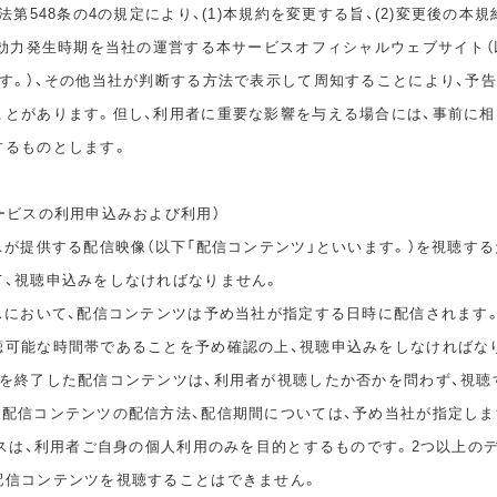
民法第548条の4の規定により、(1)本規約を変更する旨、(2)変更後の本
の効力発生時期を当社の運営する本サービスオフィシャルウェブサイト（
ます。）、その他当社が判断する方法で表示して周知することにより、予
ことがあります。但し、利用者に重要な影響を与える場合には、事前に
するものとします。
ービスの利用申込みおよび利用）
スが提供する配信映像（以下「配信コンテンツ」といいます。）を視聴する
て、視聴申込みをしなければなりません。
ビスにおいて、配信コンテンツは予め当社が指定する日時に配信されます
聴可能な時間帯であることを予め確認の上、視聴申込みをしなければな
間を終了した配信コンテンツは、利用者が視聴したか否かを問わず、視聴
。配信コンテンツの配信方法、配信期間については、予め当社が指定しま
ビスは、利用者ご自身の個人利用のみを目的とするものです。2つ以上の
配信コンテンツを視聴することはできません。