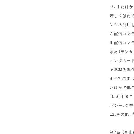
り、または
若しくは再
ンツの利用
7.配信コ
8.配信コ
素材（モン
ィングカー
る素材を無
9.当社の
たはその他
10.利用者
バシー、名
11.その他
第7条 （禁