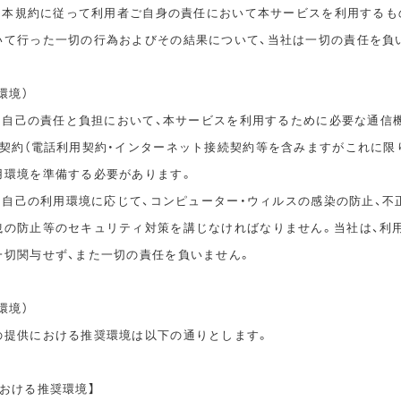
は、本規約に従って利用者ご自身の責任において本サービスを利用するも
いて行った一切の行為およびその結果について、当社は一切の責任を負
環境）
は、自己の責任と負担において、本サービスを利用するために必要な通信
信契約（電話利用契約・インターネット接続契約等を含みますがこれに限
用環境を準備する必要があります。
は、自己の利用環境に応じて、コンピューター・ウィルスの感染の防止、不
洩の防止等のセキュリティ対策を講じなければなりません。当社は、利
一切関与せず、また一切の責任を負いません。
環境）
の提供における推奨環境は以下の通りとします。
おける推奨環境】