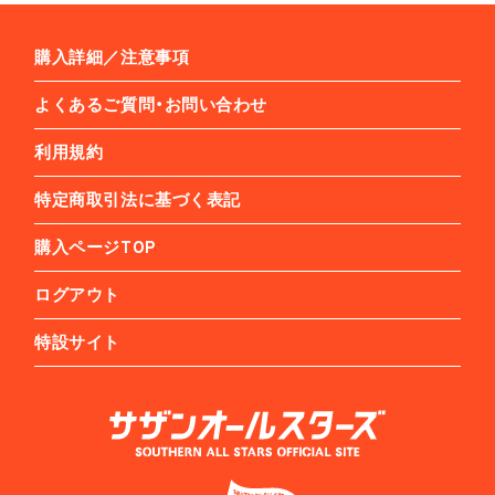
購入詳細／注意事項
よくあるご質問・お問い合わせ
利用規約
特定商取引法に基づく表記
購入ページTOP
ログアウト
特設サイト