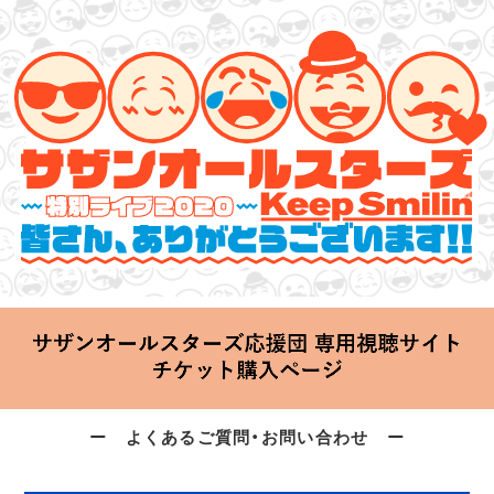
サザンオールスターズ 特別ライブ 2020
「Keep Smilin’～皆さん、ありがとうございます!!～」
2020.06.25 Thu 20:00 Start at 横浜アリーナ
ー よくあるご質問・お問い合わせ ー