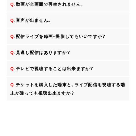
Q
.動画が全画面で再生されません。
Q
.音声が出ません。
Q
.配信ライブを録画・撮影してもいいですか？
Q
.見逃し配信はありますか？
Q
.テレビで視聴することは出来ますか？
Q
.チケットを購入した端末と、ライブ配信を視聴する端
末が違っても視聴出来ますか？