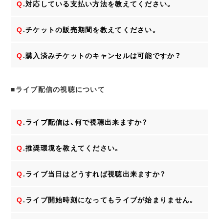
Q
.対応している支払い方法を教えてください。
Q
.チケットの販売期間を教えてください。
Q
.購入済みチケットのキャンセルは可能ですか？
■ライブ配信の視聴について
Q
.ライブ配信は、何で視聴出来ますか？
Q
.推奨環境を教えてください。
Q
.ライブ当日はどうすれば視聴出来ますか？
Q
.ライブ開始時刻になってもライブが始まりません。