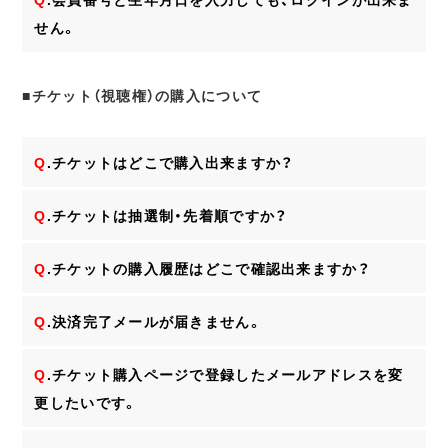
せん。
■チケット（視聴権）の購入について
Q
.チケットはどこで購入出来ますか？
Q
.チケットは抽選制・先着順ですか？
Q
.チケットの購入履歴はどこで確認出来ますか？
Q
.決済完了メールが届きません。
Q
.チケット購入ページで登録したメールアドレスを変
更したいです。