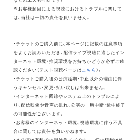
※お客様起因による視聴におけるトラブルに関して
は、当社は一切の責任を負いません。
・チケットのご購入前に、本ページに記載の注意事項
をよくお読みいただき、配信ライブ視聴に適したイン
ターネット環境・推奨環境をお持ちかどうか必ずご確
認ください（テスト視聴ページは
こちら
）。
・チケットご購入後の公演延期・中止以外の理由に伴
うキャンセル・変更・払い戻しは出来ません。
・インターネット回線やシステム上のトラブルによ
り、配信映像や音声の乱れ、公演の一時中断・途中終了
の可能性がございます。
・お客様のインターネット環境、視聴環境に伴う不具
合に関しては責任を負いかねます。
・本公演は有料での配信ライブです。一切の権利は株