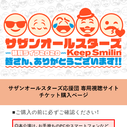
サザンオールスターズ 特別ライブ 2020
「Keep Smilin’～皆さん、ありがとうございます!!～」
2020.06.25 Thu 20:00 Start at 横浜アリーナ
■ご購入の前に必ずご確認ください！
◎本公演は、お手持ちのPCやスマートフォンなど