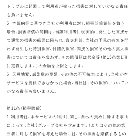
トラブルに起因して利用者が被った損害に対していかなる責任
も負いません。
5. 本規約等に基づき当社が利用者に対し損害賠償責任を負う
場合、損害賠償の範囲は、当該利用者に現実的に発生した直接か
つ通常の損害の範囲に限られ、逸失利益、当社の予見の有無を問
わず発生した特別損害、付随的損害、間接的損害その他の拡大損
害については責任を負わず、その賠償額は代金等（第13条第1項
に定義します。）の金額を上限とします。
6. 天災地変、感染症の蔓延、その他の不可抗力により、当社が本
サービスを提供できなかった場合、当社は、その損害についてい
かなる責任も負いません。
第11条（損害賠償）
1.利用者は、本サービスの利用に関し、自己の責めに帰する事由
によって、当社（グループ会社を含みます。）またはその他の第
三者に対して損害を与えた場合には、その損害を賠償するもの