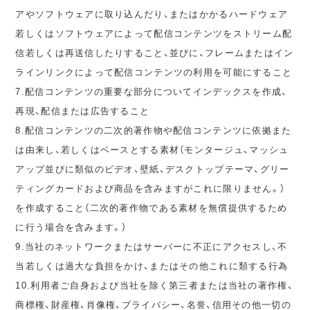
アやソフトウェアに取り込んだり、またはかかるハードウェア
若しくはソフトウェアによって配信コンテンツをストリーム配
信若しくは再送信したりすること、並びに、フレームまたはイン
ラインリンクによって配信コンテンツの利用を可能にすること
7.配信コンテンツの重要な部分についてインデックスを作成、
再現、配信または広告すること
8.配信コンテンツの二次的著作物や配信コンテンツに依拠また
は由来し、若しくはベースとする素材（モンタージュ、マッシュ
アップ並びに類似のビデオ、壁紙、デスクトップテーマ、グリー
ティングカードおよび商品を含みますがこれに限りません。）
を作成すること（二次的著作物である素材を無償提供するため
に行う場合を含みます。）
9.当社のネットワークまたはサーバーに不正にアクセスし、不
当若しくは過大な負担をかけ、またはその他これに類する行為
10.利用者ご自身および当社を除く第三者または当社の著作権、
商標権、財産権、肖像権、プライバシー、名誉、信用その他一切の