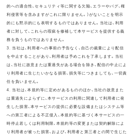
的への適合性、セキュリティ等に関する欠陥、エラーやバグ、権
利侵害等を含みますがこれに限りません。）がないことを明示
的にも黙示的にも表明するものではありません。当社は、利用
者に対して、これらの瑕疵を修補して本サービスを提供する義
務を負うものではありません。
3. 当社は、利用者への事前の予告なく、自己の裁量により配信
を中止することがあり、利用者は予めこれを了承します。当社
は、当社に故意または重過失がある場合を除き、配信の中止によ
り利用者に生じたいかなる損害、損失等につきましても、一切責
任を負いません。
4. 当社は、本規約等に定めがあるもののほか、当社の故意また
は重過失によらずに、本サービスの利用に関連して利用者に発
生した損害、本サービスの提供に必要な設備またはシステム等
への第三者による不正侵入、本規約等に基づく本サービスの一
時停止若しくは利用制限、本規約等の変更または契約解除によ
り利用者が被った損害、および、利用者と第三者との間で生じた