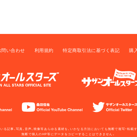
お問い合わせ
利用規約
特定商取引法に基づく表記
購
いる記事、写真、音声、映像等あらゆる素材を、いかなる方法においても無断で複写・転載
無断で個人のHP等にデータをコピーすることはできません。