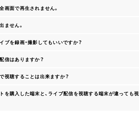
が全画面で再生されません。
が出ません。
ライブを録画・撮影してもいいですか？
し配信はありますか？
ビで視聴することは出来ますか？
ットを購入した端末と、ライブ配信を視聴する端末が違っても