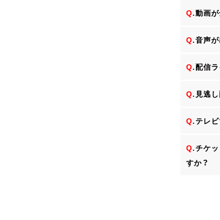
Q
.動画
Q
.音声
Q
.配信
Q
.見逃
Q
.テレ
Q
.チケ
すか？