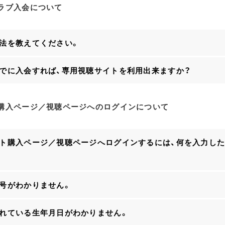
ラブ入会について
方法を教えてください。
までに入会すれば、専用視聴サイトを利用出来ますか？
購入ページ／視聴ページへのログインについて
ット購入ページ／視聴ページへログインするには、何を入力し
番号がわかりません。
されている生年月日がわかりません。