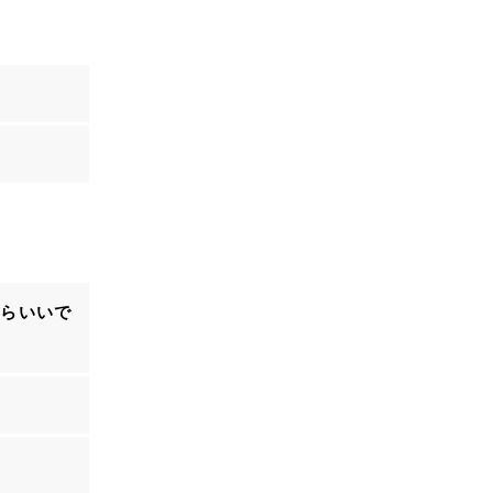
たらいいで