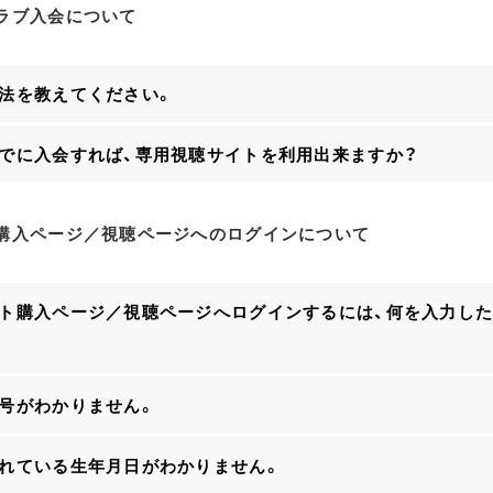
ラブ入会について
方法を教えてください。
までに入会すれば、専用視聴サイトを利用出来ますか？
購入ページ／視聴ページへのログインについて
ット購入ページ／視聴ページへログインするには、何を入力し
番号がわかりません。
されている生年月日がわかりません。