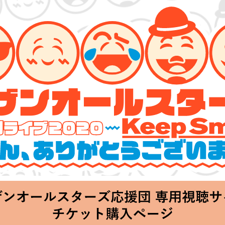
ターズ 特別ライブ 2020
lin’～皆さん、ありがとうございます!!～」
Thu 20:00 Start at 横浜アリーナ