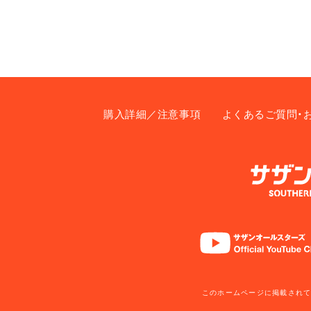
購入詳細／注意事項
よくあるご質問・
このホームページに掲載されて