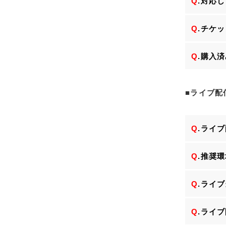
Q
.対応
Q
.チケ
Q
.購入
■ライブ配
Q
.ライ
Q
.推奨
Q
.ライ
Q
.ライ