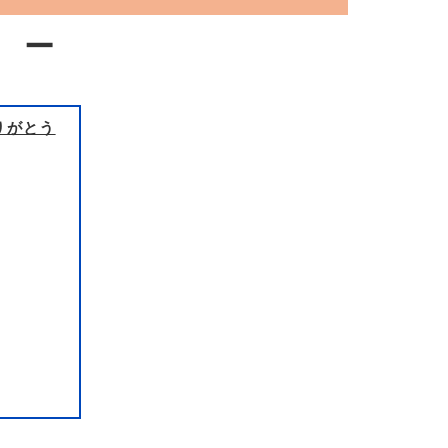
 ー
ありがとう