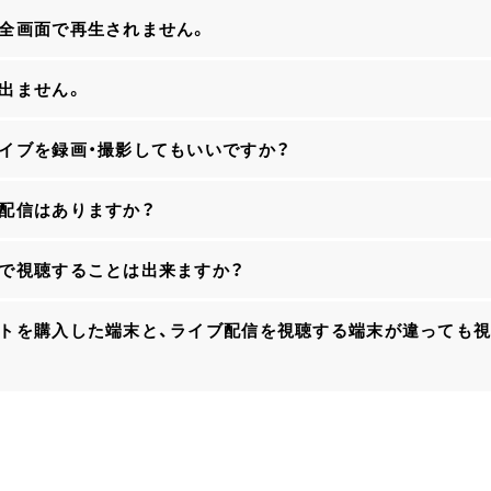
が全画面で再生されません。
が出ません。
ライブを録画・撮影してもいいですか？
し配信はありますか？
ビで視聴することは出来ますか？
ットを購入した端末と、ライブ配信を視聴する端末が違っても