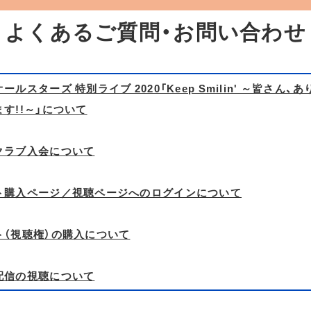
 よくあるご質問・お問い合わせ
ールスターズ 特別ライブ 2020「Keep Smilin' ～皆さん、
す!!～」について
クラブ入会について
ト購入ページ／視聴ページへのログインについて
ト（視聴権）の購入について
配信の視聴について