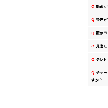
Q
.動画
Q
.音声
Q
.配信
Q
.見逃
Q
.テレ
Q
.チケ
すか？