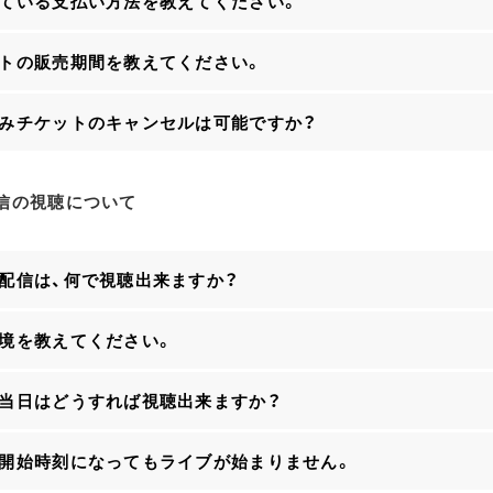
している支払い方法を教えてください。
ットの販売期間を教えてください。
済みチケットのキャンセルは可能ですか？
信の視聴について
ブ配信は、何で視聴出来ますか？
環境を教えてください。
ブ当日はどうすれば視聴出来ますか？
ブ開始時刻になってもライブが始まりません。