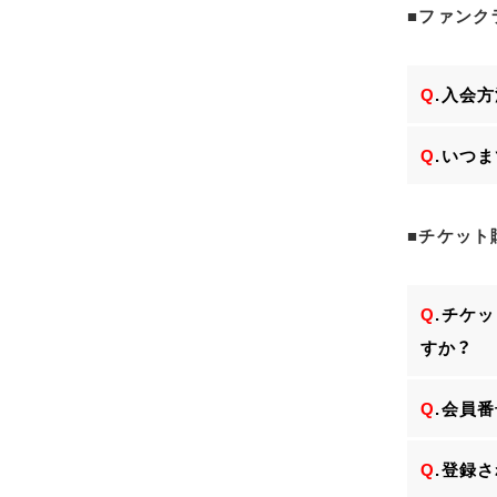
■ファンク
Q
.入会
Q
.いつ
■チケット
Q
.チケ
すか？
Q
.会員
Q
.登録