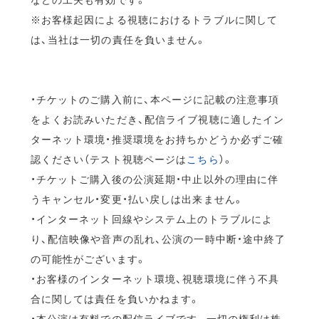
※お客様起因による視聴におけるトラブルに関して
は、当社は一切の責任を負いません。
・チケットのご購入前に、本ページに記載の注意事項
をよくお読みいただき、配信ライブ視聴に適したイン
ターネット環境・推奨環境をお持ちかどうか必ずご確
認ください（テスト視聴ページは
こちら
）。
・チケットご購入後の公演延期・中止以外の理由に伴
うキャンセル・変更・払い戻しは出来ません。
・インターネット回線やシステム上のトラブルによ
り、配信映像や音声の乱れ、公演の一時中断・途中終了
の可能性がございます。
・お客様のインターネット環境、視聴環境に伴う不具
合に関しては責任を負いかねます。
・本公演は有料での配信ライブです。一切の権利は株