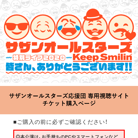
サザンオールスターズ 特別ライブ 2020
「Keep Smilin’～皆さん、ありがとうございます!!～」
2020.06.25 Thu 20:00 Start at 横浜アリーナ
■ご購入の前に必ずご確認ください！
◎本公演は、お手持ちのPCやスマートフォンなど