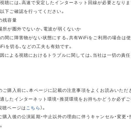
視聴には、高速で安定したインターネット回線が必要となりま
以下ご確認を行ってください。
の残容量
場所が圏外でないか、電波が弱くないか
の間に障害物がない状態にする、共有WiFiをご利用の場合は
iFiを切る、などの工夫も有効です。
因による視聴におけるトラブルに関しては、当社は一切の責任
のご購入前に、本ページに記載の注意事項をよくお読みいただ
適したインターネット環境・推奨環境をお持ちかどうか必ずご
視聴ページは
こちら
）。
ご購入後の公演延期・中止以外の理由に伴うキャンセル・変更・
。