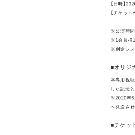
【日時】20
【チケット代
※公演時間
※1会員様
※別途シス
■オリジ
本専用視聴
した記念と
※2020
へ発送させ
■チケッ