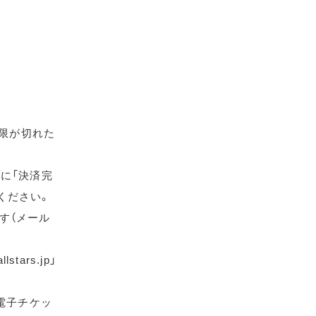
期限が切れた
に「決済完
ください。
す（メール
ars.jp」
電子チケッ