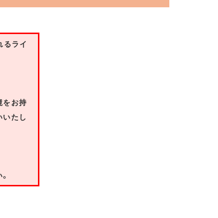
れるライ
境をお持
いいたし
い。