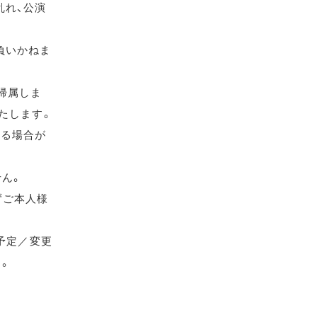
乱れ、公演
負いかねま
帰属しま
たします。
れる場合が
せん。
ずご本人様
（予定／変更
す。