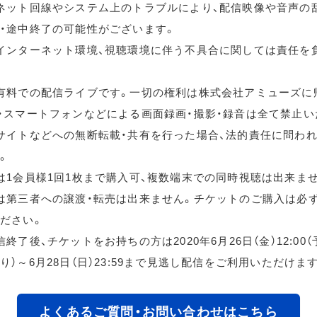
ネット回線やシステム上のトラブルにより、配信映像や音声の
・途中終了の可能性がございます。
インターネット環境、視聴環境に伴う不具合に関しては責任を
有料での配信ライブです。一切の権利は株式会社アミューズに
・スマートフォンなどによる画面録画・撮影・録音は全て禁止い
サイトなどへの無断転載・共有を行った場合、法的責任に問わ
。
は1会員様1回1枚まで購入可、複数端末での同時視聴は出来ま
は第三者への譲渡・転売は出来ません。チケットのご購入は必
ださい。
終了後、チケットをお持ちの方は2020年6月26日（金）12:00
り）～6月28日（日）23:59まで見逃し配信をご利用いただけま
よくあるご質問・お問い合わせはこちら