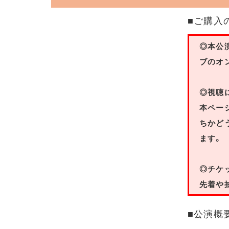
■ご購入
◎本公
ブのオ
◎視聴
本ペー
ちかど
ます。
◎チケ
先着や
■公演概