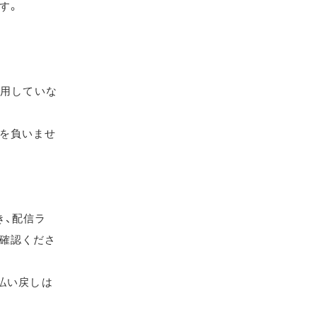
す。
使用していな
を負いませ
き、配信ラ
確認くださ
払い戻しは