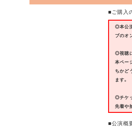
■ご購入
◎本公
ブのオ
◎視聴
本ペー
ちかど
ます。
◎チケ
先着や
■公演概