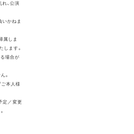
乱れ、公演
負いかねま
帰属しま
たします。
れる場合が
せん。
ずご本人様
（予定／変更
す。