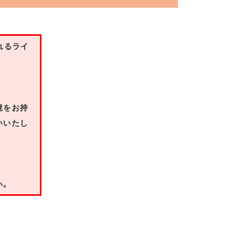
れるライ
境をお持
いいたし
い。