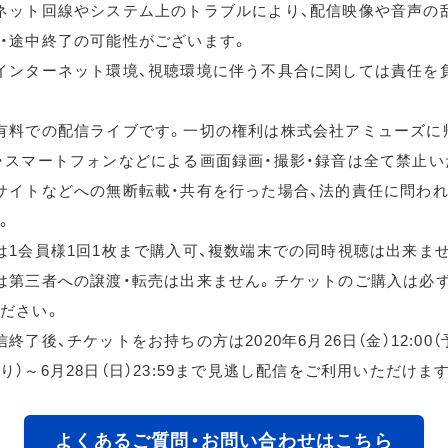
ネット回線やシステム上のトラブルにより、配信映像や音声の
・途中終了の可能性がございます。
インターネット環境、視聴環境に伴う不具合に関しては責任を
有料での配信ライブです。一切の権利は株式会社アミューズに
・スマートフォンなどによる画面録画・撮影・録音は全て禁止い
サイトなどへの無断転載・共有を行った場合、法的責任に問わ
。
は1会員様1回1枚まで購入可、複数端末での同時視聴は出来ま
は第三者への譲渡・転売は出来ません。チケットのご購入は必
ださい。
終了後、チケットをお持ちの方は2020年6月26日（金）12:00
り）～6月28日（日）23:59まで見逃し配信をご利用いただけま
よくあるご質問・お問い合わせはこちら