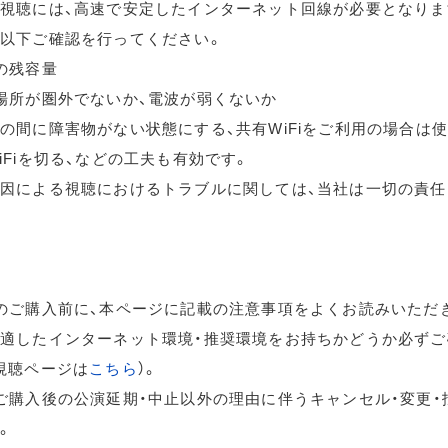
視聴には、高速で安定したインターネット回線が必要となりま
以下ご確認を行ってください。
の残容量
場所が圏外でないか、電波が弱くないか
の間に障害物がない状態にする、共有WiFiをご利用の場合は
iFiを切る、などの工夫も有効です。
因による視聴におけるトラブルに関しては、当社は一切の責任
のご購入前に、本ページに記載の注意事項をよくお読みいただ
適したインターネット環境・推奨環境をお持ちかどうか必ずご
視聴ページは
こちら
）。
ご購入後の公演延期・中止以外の理由に伴うキャンセル・変更・
。