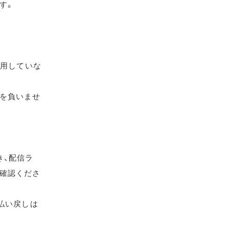
す。
使用していな
を負いませ
き、配信ラ
確認くださ
払い戻しは