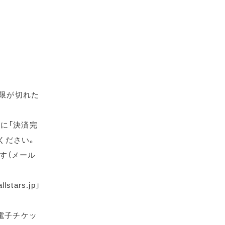
期限が切れた
に「決済完
ください。
す（メール
ars.jp」
電子チケッ