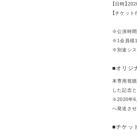
【日時】20
【チケット代
※公演時間
※1会員様
※別途シス
■オリジ
本専用視聴
した記念と
※2020
へ発送させ
■チケッ