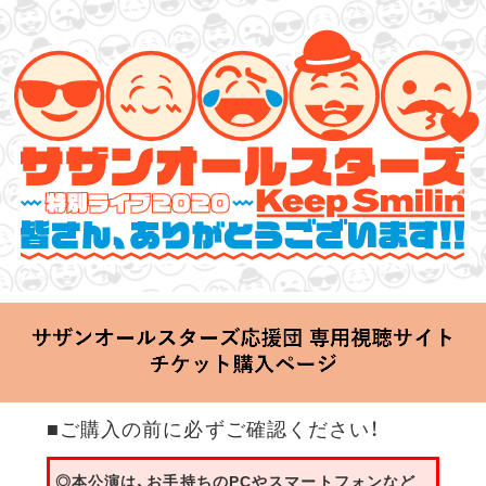
サザンオールスターズ 特別ライブ 2020
「Keep Smilin’～皆さん、ありがとうございます!!～」
2020.06.25 Thu 20:00 Start at 横浜アリーナ
■ご購入の前に必ずご確認ください！
◎本公演は、お手持ちのPCやスマートフォンなど