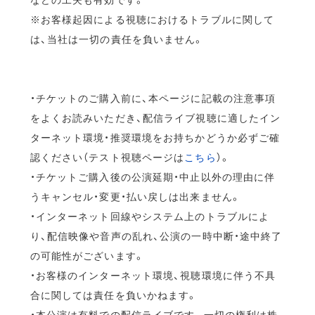
※お客様起因による視聴におけるトラブルに関して
は、当社は一切の責任を負いません。
・チケットのご購入前に、本ページに記載の注意事項
をよくお読みいただき、配信ライブ視聴に適したイン
ターネット環境・推奨環境をお持ちかどうか必ずご確
認ください（テスト視聴ページは
こちら
）。
・チケットご購入後の公演延期・中止以外の理由に伴
うキャンセル・変更・払い戻しは出来ません。
・インターネット回線やシステム上のトラブルによ
り、配信映像や音声の乱れ、公演の一時中断・途中終了
の可能性がございます。
・お客様のインターネット環境、視聴環境に伴う不具
合に関しては責任を負いかねます。
・本公演は有料での配信ライブです。一切の権利は株