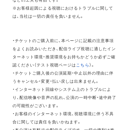
※お客様起因による視聴におけるトラブルに関して
は、当社は一切の責任を負いません。
・チケットのご購入前に、本ページに記載の注意事項
をよくお読みいただき、配信ライブ視聴に適したイン
ターネット環境・推奨環境をお持ちかどうか必ずご確
認ください（テスト視聴ページは
こちら
）。
・チケットご購入後の公演延期・中止以外の理由に伴
うキャンセル・変更・払い戻しは出来ません。
・インターネット回線やシステム上のトラブルによ
り、配信映像や音声の乱れ、公演の一時中断・途中終了
の可能性がございます。
・お客様のインターネット環境、視聴環境に伴う不具
合に関しては責任を負いかねます。
・本公演は有料での配信ライブです。一切の権利は株