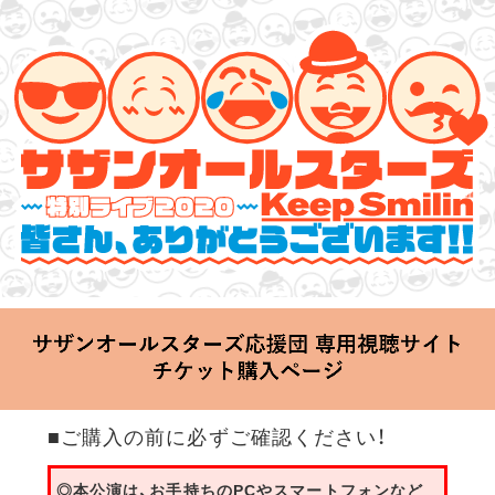
サザンオールスターズ 特別ライブ 2020
「Keep Smilin’～皆さん、ありがとうございます!!～」
2020.06.25 Thu 20:00 Start at 横浜アリーナ
■ご購入の前に必ずご確認ください！
◎本公演は、お手持ちのPCやスマートフォンなど