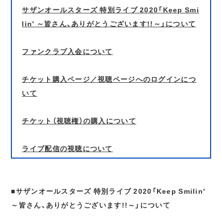
サザンオールスターズ 特別ライブ 2020「Keep Smi
lin' ～皆さん、ありがとうございます!!～」について
ファンクラブ入会について
チケット購入ページ／視聴ページへのログインにつ
いて
チケット（視聴権）の購入について
ライブ配信の視聴について
■サザンオールスターズ 特別ライブ 2020「Keep Smilin'
～皆さん、ありがとうございます!!～」について