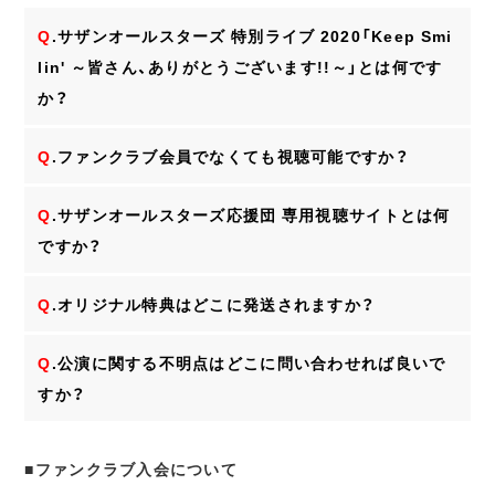
Q
.サザンオールスターズ 特別ライブ 2020「Keep Smi
lin' ～皆さん、ありがとうございます!!～」とは何です
か？
Q
.ファンクラブ会員でなくても視聴可能ですか？
Q
.サザンオールスターズ応援団 専用視聴サイトとは何
ですか？
Q
.オリジナル特典はどこに発送されますか？
Q
.公演に関する不明点はどこに問い合わせれば良いで
すか？
■ファンクラブ入会について