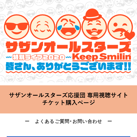
サザンオールスターズ 特別ライブ 2020
「Keep Smilin’～皆さん、ありがとうございます!!～」
2020.06.25 Thu 20:00 Start at 横浜アリーナ
ー よくあるご質問・お問い合わせ ー