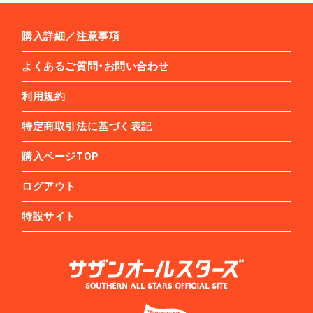
購入詳細／注意事項
よくあるご質問・お問い合わせ
利用規約
特定商取引法に基づく表記
購入ページTOP
ログアウト
特設サイト