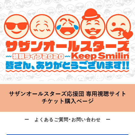
サザンオールスターズ 特別ライブ 2020
「Keep Smilin’～皆さん、ありがとうございます!!～」
2020.06.25 Thu 20:00 Start at 横浜アリーナ
ー よくあるご質問・お問い合わせ ー