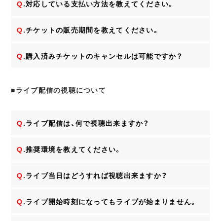
Q
.対応している支払い方法を教えてください。
Q
.チケットの販売期間を教えてください。
Q
.購入済みチケットのキャンセルは可能ですか？
■ライブ配信の視聴について
Q
.ライブ配信は、何で視聴出来ますか？
Q
.推奨環境を教えてください。
Q
.ライブ当日はどうすれば視聴出来ますか？
Q
.ライブ開始時刻になってもライブが始まりません。