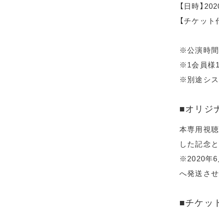
【日時】20
【チケット代
※公演時間
※1会員様
※別途シス
■オリジ
本専用視聴
した記念と
※2020
へ発送させ
■チケッ