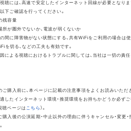
視聴には、高速で安定したインターネット回線が必要となりま
以下ご確認を行ってください。
の残容量
場所が圏外でないか、電波が弱くないか
の間に障害物がない状態にする、共有WiFiをご利用の場合は
iFiを切る、などの工夫も有効です。
因による視聴におけるトラブルに関しては、当社は一切の責任
のご購入前に、本ページに記載の注意事項をよくお読みいただ
適したインターネット環境・推奨環境をお持ちかどうか必ずご
視聴ページは
こちら
）。
ご購入後の公演延期・中止以外の理由に伴うキャンセル・変更・
。