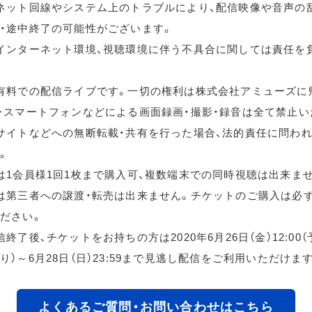
ネット回線やシステム上のトラブルにより、配信映像や音声の
・途中終了の可能性がございます。
インターネット環境、視聴環境に伴う不具合に関しては責任を
有料での配信ライブです。一切の権利は株式会社アミューズに
・スマートフォンなどによる画面録画・撮影・録音は全て禁止い
サイトなどへの無断転載・共有を行った場合、法的責任に問わ
。
は1会員様1回1枚まで購入可、複数端末での同時視聴は出来ま
は第三者への譲渡・転売は出来ません。チケットのご購入は必
ださい。
終了後、チケットをお持ちの方は2020年6月26日（金）12:00
り）～6月28日（日）23:59まで見逃し配信をご利用いただけま
よくあるご質問・お問い合わせはこちら