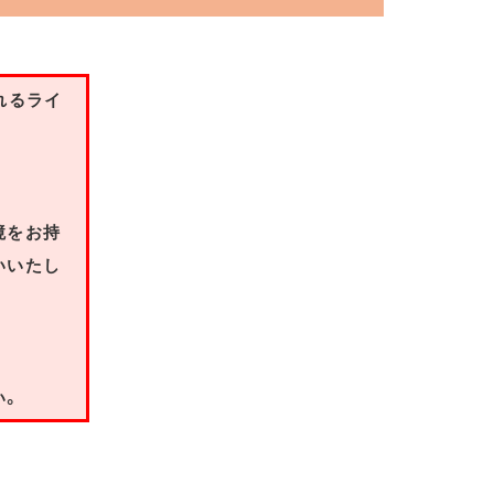
れるライ
境をお持
いいたし
い。