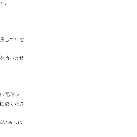
す。
使用していな
を負いませ
き、配信ラ
確認くださ
払い戻しは