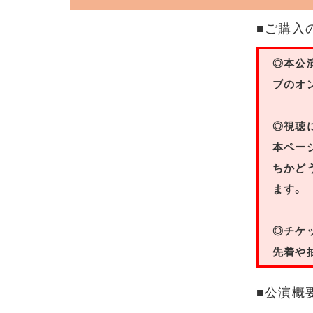
■ご購入
◎本公
ブのオ
◎視聴
本ペー
ちかど
ます。
◎チケ
先着や
■公演概