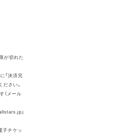
期限が切れた
に「決済完
ください。
す（メール
ars.jp」
電子チケッ