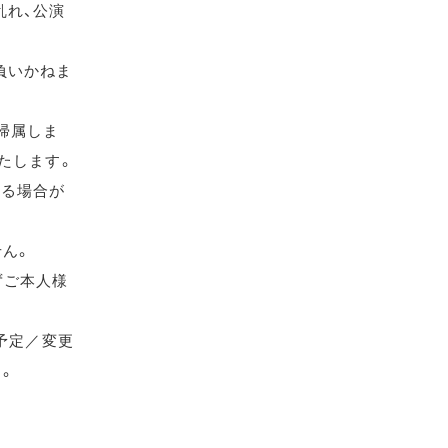
乱れ、公演
負いかねま
帰属しま
たします。
れる場合が
せん。
ずご本人様
（予定／変更
す。