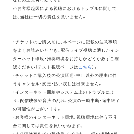
※お客様起因による視聴におけるトラブルに関して
は、当社は一切の責任を負いません。
・チケットのご購入前に、本ページに記載の注意事項
をよくお読みいただき、配信ライブ視聴に適したイン
ターネット環境・推奨環境をお持ちかどうか必ずご確
認ください（テスト視聴ページは
こちら
）。
・チケットご購入後の公演延期・中止以外の理由に伴
うキャンセル・変更・払い戻しは出来ません。
・インターネット回線やシステム上のトラブルによ
り、配信映像や音声の乱れ、公演の一時中断・途中終了
の可能性がございます。
・お客様のインターネット環境、視聴環境に伴う不具
合に関しては責任を負いかねます。
・本公演は有料での配信ライブです。一切の権利は株