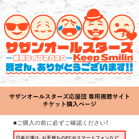
サザンオールスターズ 特別ライブ 2020
「Keep Smilin’～皆さん、ありがとうございます!!～」
2020.06.25 Thu 20:00 Start at 横浜アリーナ
■ご購入の前に必ずご確認ください！
◎本公演は、お手持ちのPCやスマートフォンなど