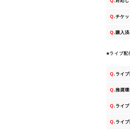
Q
.対応
Q
.チケ
Q
.購入
■ライブ配
Q
.ライ
Q
.推奨
Q
.ライ
Q
.ライ