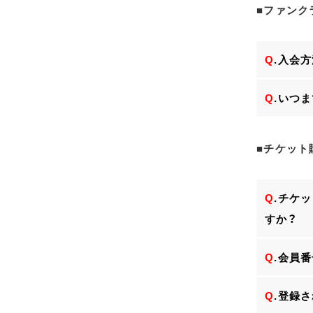
■ファンク
Q
.入会
Q
.いつ
■チケット
Q
.チケ
すか？
Q
.会員
Q
.登録