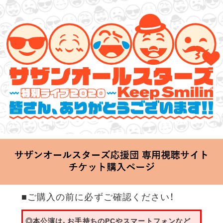
サザンオールスターズ 特別ライブ 2020
「Keep Smilin’～皆さん、ありがとうございます!!～」
2020.06.25 Thu 20:00 Start at 横浜アリーナ
■ご購入の前に必ずご確認ください！
◎本公演は、お手持ちのPCやスマートフォンなど