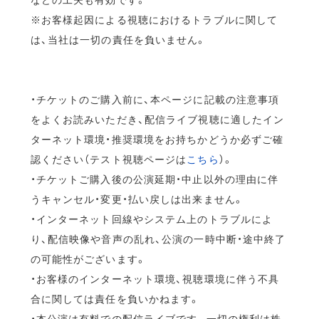
※お客様起因による視聴におけるトラブルに関して
は、当社は一切の責任を負いません。
・チケットのご購入前に、本ページに記載の注意事項
をよくお読みいただき、配信ライブ視聴に適したイン
ターネット環境・推奨環境をお持ちかどうか必ずご確
認ください（テスト視聴ページは
こちら
）。
・チケットご購入後の公演延期・中止以外の理由に伴
うキャンセル・変更・払い戻しは出来ません。
・インターネット回線やシステム上のトラブルによ
り、配信映像や音声の乱れ、公演の一時中断・途中終了
の可能性がございます。
・お客様のインターネット環境、視聴環境に伴う不具
合に関しては責任を負いかねます。
・本公演は有料での配信ライブです。一切の権利は株