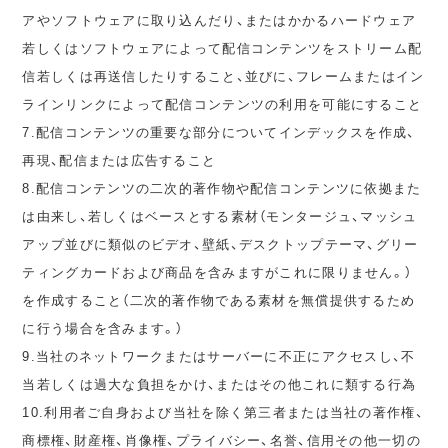
アやソフトウェアに取り込んだり、またはかかるハードウェア
若しくはソフトウェアによって配信コンテンツをストリーム配
信若しくは再送信したりすること、並びに、フレームまたはイン
ラインリンクによって配信コンテンツの利用を可能にすること
7.配信コンテンツの重要な部分についてインデックスを作成、
再現、配信または広告すること
8.配信コンテンツの二次的著作物や配信コンテンツに依拠また
は由来し、若しくはベースとする素材（モンタージュ、マッシュ
アップ並びに類似のビデオ、壁紙、デスクトップテーマ、グリー
ティングカードおよび商品を含みますがこれに限りません。）
を作成すること（二次的著作物である素材を無償提供するため
に行う場合を含みます。）
9.当社のネットワークまたはサーバーに不正にアクセスし、不
当若しくは過大な負担をかけ、またはその他これに類する行為
10.利用者ご自身および当社を除く第三者または当社の著作権、
商標権、財産権、肖像権、プライバシー、名誉、信用その他一切の