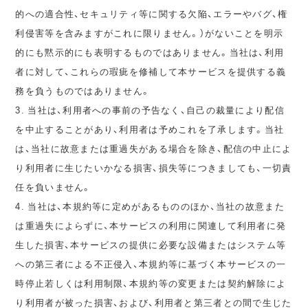
的への適合性、セキュリティ等に関する欠陥、エラーやバグ、権
利侵害等を含みますがこれに限りません。）がないことを明示
的にも黙示的にも表明するものではありません。当社は、利用
者に対して、これらの瑕疵を修補して本サービスを提供する義
務を負うものではありません。
3. 当社は、利用者への事前の予告なく、自己の裁量により配信
を中止することがあり、利用者は予めこれを了承します。当社
は、当社に故意または重過失がある場合を除き、配信の中止によ
り利用者に生じたいかなる損害、損失等につきましても、一切責
任を負いません。
4. 当社は、本規約等に定めがあるもののほか、当社の故意また
は重過失によらずに、本サービスの利用に関連して利用者に発
生した損害、本サービスの提供に必要な設備またはシステム等
への第三者による不正侵入、本規約等に基づく本サービスの一
時停止若しくは利用制限、本規約等の変更または契約解除によ
り利用者が被った損害、および、利用者と第三者との間で生じた