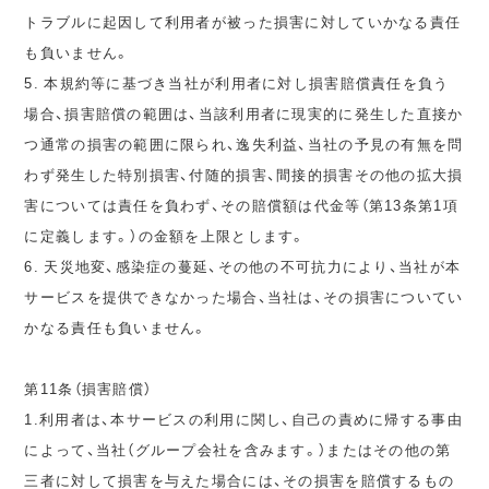
トラブルに起因して利用者が被った損害に対していかなる責任
も負いません。
5. 本規約等に基づき当社が利用者に対し損害賠償責任を負う
場合、損害賠償の範囲は、当該利用者に現実的に発生した直接か
つ通常の損害の範囲に限られ、逸失利益、当社の予見の有無を問
わず発生した特別損害、付随的損害、間接的損害その他の拡大損
害については責任を負わず、その賠償額は代金等（第13条第1項
に定義します。）の金額を上限とします。
6. 天災地変、感染症の蔓延、その他の不可抗力により、当社が本
サービスを提供できなかった場合、当社は、その損害についてい
かなる責任も負いません。
第11条（損害賠償）
1.利用者は、本サービスの利用に関し、自己の責めに帰する事由
によって、当社（グループ会社を含みます。）またはその他の第
三者に対して損害を与えた場合には、その損害を賠償するもの