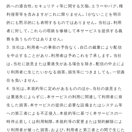
的への適合性、セキュリティ等に関する欠陥、エラーやバグ、権
利侵害等を含みますがこれに限りません。）がないことを明示
的にも黙示的にも表明するものではありません。当社は、利用
者に対して、これらの瑕疵を修補して本サービスを提供する義
務を負うものではありません。
3. 当社は、利用者への事前の予告なく、自己の裁量により配信
を中止することがあり、利用者は予めこれを了承します。当社
は、当社に故意または重過失がある場合を除き、配信の中止によ
り利用者に生じたいかなる損害、損失等につきましても、一切責
任を負いません。
4. 当社は、本規約等に定めがあるもののほか、当社の故意また
は重過失によらずに、本サービスの利用に関連して利用者に発
生した損害、本サービスの提供に必要な設備またはシステム等
への第三者による不正侵入、本規約等に基づく本サービスの一
時停止若しくは利用制限、本規約等の変更または契約解除によ
り利用者が被った損害、および、利用者と第三者との間で生じた