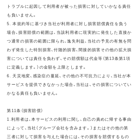
トラブルに起因して利用者が被った損害に対していかなる責任
も負いません。
5. 本規約等に基づき当社が利用者に対し損害賠償責任を負う
場合、損害賠償の範囲は、当該利用者に現実的に発生した直接か
つ通常の損害の範囲に限られ、逸失利益、当社の予見の有無を問
わず発生した特別損害、付随的損害、間接的損害その他の拡大損
害については責任を負わず、その賠償額は代金等（第13条第1項
に定義します。）の金額を上限とします。
6. 天災地変、感染症の蔓延、その他の不可抗力により、当社が本
サービスを提供できなかった場合、当社は、その損害についてい
かなる責任も負いません。
第11条（損害賠償）
1.利用者は、本サービスの利用に関し、自己の責めに帰する事由
によって、当社（グループ会社を含みます。）またはその他の第
三者に対して損害を与えた場合には、その損害を賠償するもの