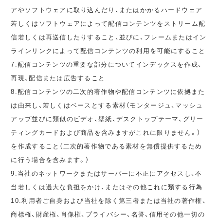
アやソフトウェアに取り込んだり、またはかかるハードウェア
若しくはソフトウェアによって配信コンテンツをストリーム配
信若しくは再送信したりすること、並びに、フレームまたはイン
ラインリンクによって配信コンテンツの利用を可能にすること
7.配信コンテンツの重要な部分についてインデックスを作成、
再現、配信または広告すること
8.配信コンテンツの二次的著作物や配信コンテンツに依拠また
は由来し、若しくはベースとする素材（モンタージュ、マッシュ
アップ並びに類似のビデオ、壁紙、デスクトップテーマ、グリー
ティングカードおよび商品を含みますがこれに限りません。）
を作成すること（二次的著作物である素材を無償提供するため
に行う場合を含みます。）
9.当社のネットワークまたはサーバーに不正にアクセスし、不
当若しくは過大な負担をかけ、またはその他これに類する行為
10.利用者ご自身および当社を除く第三者または当社の著作権、
商標権、財産権、肖像権、プライバシー、名誉、信用その他一切の