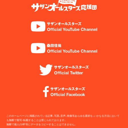
このホームページに掲載されている記事、写真、音声、映像等あらゆる素材を、いかなる方法において
も無断で複写・転載することは禁じられております。
無断で個人のHP等にデータをコピーすることはできません。