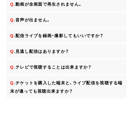
Q
.動画が全画面で再生されません。
Q
.音声が出ません。
Q
.配信ライブを録画・撮影してもいいですか？
Q
.見逃し配信はありますか？
Q
.テレビで視聴することは出来ますか？
Q
.チケットを購入した端末と、ライブ配信を視聴する端
末が違っても視聴出来ますか？