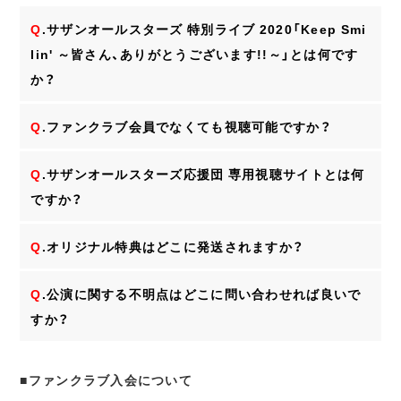
Q
.サザンオールスターズ 特別ライブ 2020「Keep Smi
lin' ～皆さん、ありがとうございます!!～」とは何です
か？
Q
.ファンクラブ会員でなくても視聴可能ですか？
Q
.サザンオールスターズ応援団 専用視聴サイトとは何
ですか？
Q
.オリジナル特典はどこに発送されますか？
Q
.公演に関する不明点はどこに問い合わせれば良いで
すか？
■ファンクラブ入会について