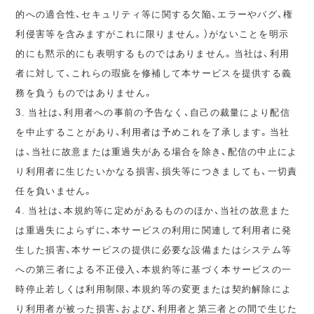
的への適合性、セキュリティ等に関する欠陥、エラーやバグ、権
利侵害等を含みますがこれに限りません。）がないことを明示
的にも黙示的にも表明するものではありません。当社は、利用
者に対して、これらの瑕疵を修補して本サービスを提供する義
務を負うものではありません。
3. 当社は、利用者への事前の予告なく、自己の裁量により配信
を中止することがあり、利用者は予めこれを了承します。当社
は、当社に故意または重過失がある場合を除き、配信の中止によ
り利用者に生じたいかなる損害、損失等につきましても、一切責
任を負いません。
4. 当社は、本規約等に定めがあるもののほか、当社の故意また
は重過失によらずに、本サービスの利用に関連して利用者に発
生した損害、本サービスの提供に必要な設備またはシステム等
への第三者による不正侵入、本規約等に基づく本サービスの一
時停止若しくは利用制限、本規約等の変更または契約解除によ
り利用者が被った損害、および、利用者と第三者との間で生じた