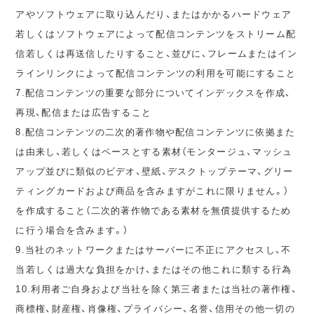
アやソフトウェアに取り込んだり、またはかかるハードウェア
若しくはソフトウェアによって配信コンテンツをストリーム配
信若しくは再送信したりすること、並びに、フレームまたはイン
ラインリンクによって配信コンテンツの利用を可能にすること
7.配信コンテンツの重要な部分についてインデックスを作成、
再現、配信または広告すること
8.配信コンテンツの二次的著作物や配信コンテンツに依拠また
は由来し、若しくはベースとする素材（モンタージュ、マッシュ
アップ並びに類似のビデオ、壁紙、デスクトップテーマ、グリー
ティングカードおよび商品を含みますがこれに限りません。）
を作成すること（二次的著作物である素材を無償提供するため
に行う場合を含みます。）
9.当社のネットワークまたはサーバーに不正にアクセスし、不
当若しくは過大な負担をかけ、またはその他これに類する行為
10.利用者ご自身および当社を除く第三者または当社の著作権、
商標権、財産権、肖像権、プライバシー、名誉、信用その他一切の