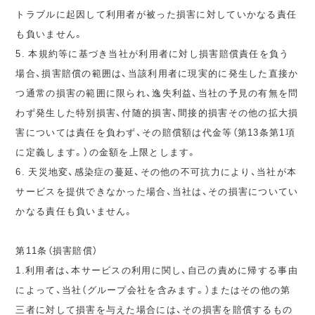
トラブルに起因して利用者が被った損害に対していかなる責任
も負いません。
5. 本規約等に基づき当社が利用者に対し損害賠償責任を負う
場合、損害賠償の範囲は、当該利用者に現実的に発生した直接か
つ通常の損害の範囲に限られ、逸失利益、当社の予見の有無を問
わず発生した特別損害、付随的損害、間接的損害その他の拡大損
害については責任を負わず、その賠償額は代金等（第13条第1項
に定義します。）の金額を上限とします。
6. 天災地変、感染症の蔓延、その他の不可抗力により、当社が本
サービスを提供できなかった場合、当社は、その損害についてい
かなる責任も負いません。
第11条（損害賠償）
1.利用者は、本サービスの利用に関し、自己の責めに帰する事由
によって、当社（グループ会社を含みます。）またはその他の第
三者に対して損害を与えた場合には、その損害を賠償するもの