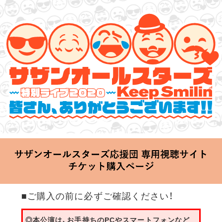
サザンオールスターズ 特別ライブ 2020
「Keep Smilin’～皆さん、ありがとうございます!!～」
2020.06.25 Thu 20:00 Start at 横浜アリーナ
■ご購入の前に必ずご確認ください！
◎本公演は、お手持ちのPCやスマートフォンなど