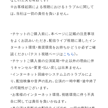
※お客様起因による視聴におけるトラブルに関して
は、当社は一切の責任を負いません。
・チケットのご購入前に、本ページに記載の注意事項
をよくお読みいただき、配信ライブ視聴に適したイン
ターネット環境・推奨環境をお持ちかどうか必ずご確
認ください（テスト視聴ページは
こちら
）。
・チケットご購入後の公演延期・中止以外の理由に伴
うキャンセル・変更・払い戻しは出来ません。
・インターネット回線やシステム上のトラブルによ
り、配信映像や音声の乱れ、公演の一時中断・途中終了
の可能性がございます。
・お客様のインターネット環境、視聴環境に伴う不具
合に関しては責任を負いかねます。
・本公演は有料での配信ライブです。一切の権利は株